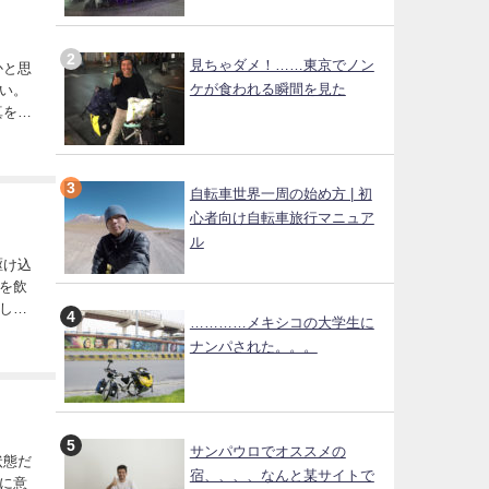
見ちゃダメ！……東京でノン
ケが食われる瞬間を見た
い。
ンザ
自転車世界一周の始め方 | 初
心者向け自転車旅行マニュア
ル
を飲
し
…………メキシコの大学生に
に英
ナンパされた。。。
サンパウロでオススメの
宿、、、、なんと某サイトで
に意