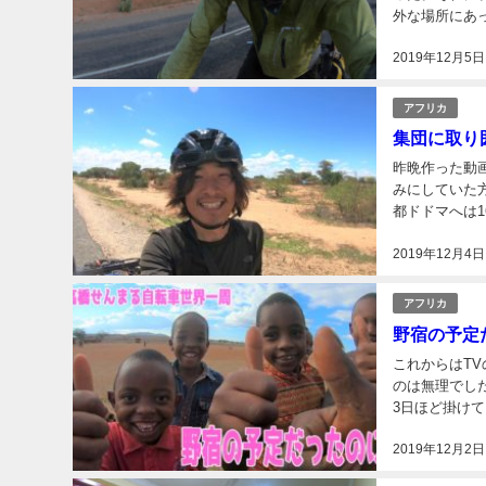
外な場所にあ
る。ちなみにボリビア
2019年12月5日
首都...
アフリカ
集団に取り
昨晩作った動
みにしていた方
都ドドマへは160
2019年12月4日
アフリカ
野宿の予定
これからはT
のは無理でした。 今まで見てきた町よりも発展している印象だったイリンガ
3日ほど掛けて
までは大きな町
2019年12月2日