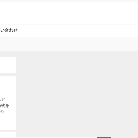
問い合わせ
の医
学教授らしい。自転車旅に興味を持ってくれてナイロビに着いたら連絡してほしいとのこと。 ...