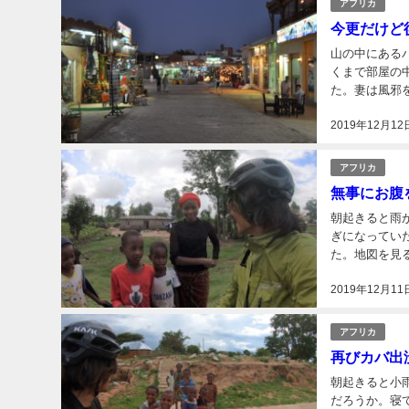
アフリカ
今更だけど
山の中にある
くまで部屋の中にいた。 これはチャンスだと思いケニ
た。妻は風邪
る黄熱病の注
2019年12月12
い。そうなって.
アフリカ
無事にお腹
朝起きると雨が
ぎになっていた。 ここコンドアから目的地ババティへと走るのだがスター
た。地図を見る
2019年12月11
アフリカ
再びカバ出
朝起きると小雨が降って
だろうか。寝