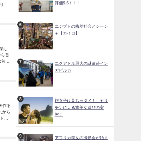
評価9.6！！！
りす
エジプトの格差社会とシーシ
ャ【カイロ】
楽し
エクアドル最大の謎遺跡イン
ガピルカ
旅女子は見ちゃダメ！…ヤリ
画作る
チンによる旅美女遊びの実
態！
トドマ
アフリカ美女の撮影会が始ま