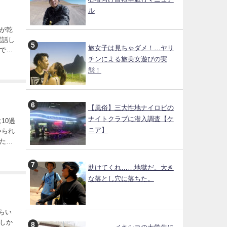
ル
が乾
旅女子は見ちゃダメ！…ヤリ
であ
チンによる旅美女遊びの実
な
態！
【風俗】三大性地ナイロビの
ナイトクラブに潜入調査【ケ
ニア】
った。
助けてくれ……地獄だ。大き
な落とし穴に落ちた。
しか