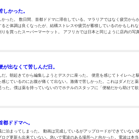
苦しかった。
ている。マラリアではなく疲労からかと思
すると体調は良くなったが、結構ストレスや疲労が蓄積しているのかもしれな
ーパーマーケット。 アフリカでは日本と同じように店内の写真を撮
いのだが、このお店は快く了承いただいた。陳列棚にも空きが目立つ店内。タ
便が出なくて苦しんだ日。
朝起きてから編集しようとデスクに座った。 便意を感じてトイレへと駆け込
を感じているのにお腹が痛くて出ない。激痛で苦しかった。これはダメだと薬
思った。僕は薬を持っていないのでホテルのスタッフに「便秘だから助けて欲
事にした。部屋から出て受付のスタッフのもとへ急ぎ足で向かった。スタッフ
..
首都ドドマへ。
。 動画は完成しているがアップロードができていない状態だ
ブログ更新も出来ていない。急いで電波のある場所へと向かった。電波は本当