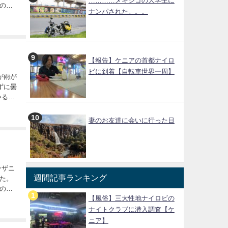
…………メキシコの大学生に
のま
ナンパされた。。。
た。
【報告】ケニアの首都ナイロ
ビに到着【自転車世界一周】
ずに曇
妻のお友達に会いに行った日
週間記事ランキング
た。
のま
【風俗】三大性地ナイロビの
ナイトクラブに潜入調査【ケ
ニア】