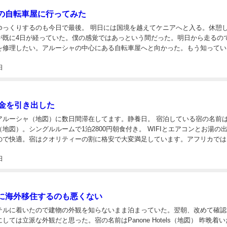
の自転車屋に行ってみた
今日で最後。 明日には国境を越えてケニアへと入る。休憩してい
が既に4日が経っていた。僕の感覚ではあっという間だった。明日から走るの
を修理したい。アルーシャの中心にある自転車屋へと向かった。もう知ってい
ないが、自転車のハンドルが折れた状態から応急処置して走っている。 綺麗に割
日
現金を引き出した
シャ（地図）に数日間滞在してます。静養日。 宿泊している宿の名前は
（地図）。シングルルームで1泊2800円朝食付き。 WIFIとエアコンとお湯の出るシ
ので快適。宿はクオリティーの割に格安で大変満足しています。アフリカでは
ことの出来ない宿だと思う。ただ難点なのが、中心街から離れている事...
日
に海外移住するのも悪くない
テルに着いたので建物の外観を知らないまま泊まっていた。翌朝、改めて確認
ては立派な外観だと思った。宿の名前はPanone Hotels（地図） 昨晩着いた時