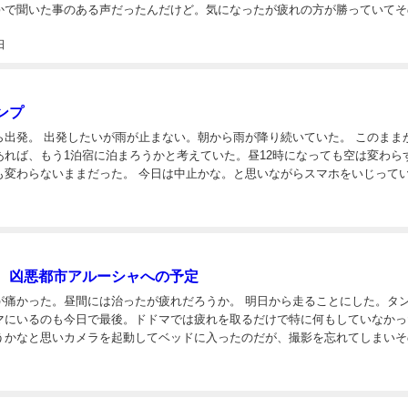
かで聞いた事のある声だったんだけど。気になったが疲れの方が勝っていてそ
た。朝方に気になって農場のスタッフに「ここはカバ出ますか？」と聞いてみ
日
ンプ
が降り続いていた。 このままが雨が
あれば、もう1泊宿に泊まろうかと考えていた。昼12時になっても空は変わら
った。 今日は中止かな。と思いながらスマホをいじっている
と、13時を過ぎた頃に雨が止んだ。 自転車に荷物を載せて首都ドドマを走り始めた。目...
。凶悪都市アルーシャへの予定
た。昼間には治ったが疲れだろうか。 明日から走ることにした。タンザニ
マにいるのも今日で最後。ドドマでは疲れを取るだけで特に何もしていなかっ
うかなと思いカメラを起動してベッドに入ったのだが、撮影を忘れてしまいそ
頃に起きて馬鹿だなと思いながらカメラの電源を切った。 起きた後は調子が良