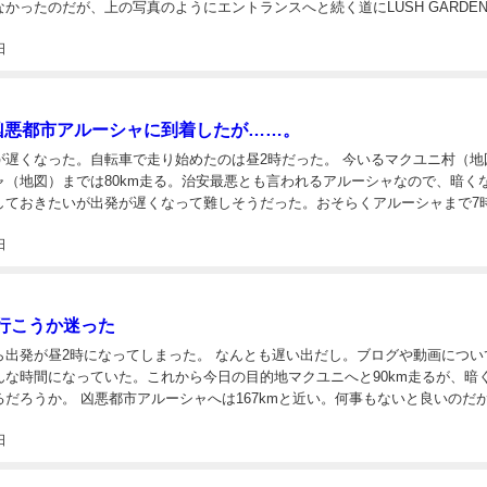
かったのだが、上の写真のようにエントランスへと続く道にLUSH GARDE
別のホテルの看板があって、来た時はPanone Hotelが...
日
]凶悪都市アルーシャに到着したが……。
なった。自転車で走り始めたのは昼2時だった。 今いるマクユニ村（地図）
ャ（地図）までは80km走る。治安最悪とも言われるアルーシャなので、暗く
しておきたいが出発が遅くなって難しそうだった。おそらくアルーシャまで7
ど掛かる。9時頃に到着できるかなといったところ。 昨晩泊った宿のレストランでPC作
日
行こうか迷った
になってしまった。 なんとも遅い出だし。ブログや動画について考
んな時間になっていた。これから今日の目的地マクユニへと90km走るが、暗
167kmと近い。何事もないと良いのだが…。
今日はマクユニまで。明日はアルーシャまで走る予定になるだろう。 そういえば朝から...
日