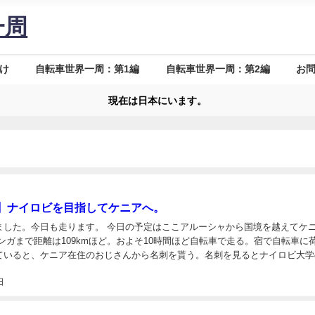
一周
け
自転車世界一周：第1編
自転車世界一周：第2編
お
現在は日本にいます。
】ナイロビを目指してケニアへ。
ます。 今日の予定はここアルーシャから国境を越えてケニア
ていると、ケニア在住のおじさんから名刺を貰う。名刺を見るとナイロビ大学
日