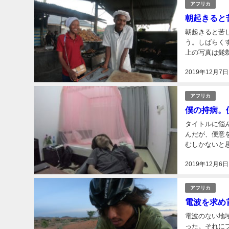
アフリカ
朝起きると
朝起きると苦しかった。 数日間、首都ドドマに滞在し
う。しばらく
上の写真は髭剃りを買ったス
ることに厳し
2019年12月7日
ニ...
アフリカ
僕の持病。
タイトルに悩んだ。
んだが、便意
むしかないと
い」と伝える
2019年12月6日
語で言ってみた.
アフリカ
電波を求め
電波のない地域に泊まってしまった
った。それに