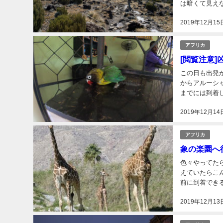
は暗くて見えな
HOTELという
2019年12月15
アフリカ
[閲覧注意
この日も出発が遅く
からアルーシ
までには到着
2019年12月14
アフリカ
象の楽園へ
色々やってたら出発が昼2時
えていたらこ
前に到着できるだろうか。 凶悪都市アルーシャへは
2019年12月13