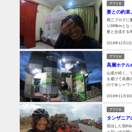
アフリカ
妻との約束
再三ブログに書いているがもう一度
り949kmと
妻と合流する
として、まさ
2019年12月1日
自身...
アフリカ
高層ホテル
山道が続く。マフィンガからイリ
を避けて高層
ので水シャワ
ので快適に思う
2019年11月30
アフリカ
タンザニア
宿泊した宿Kibadamo
と甘い油で揚