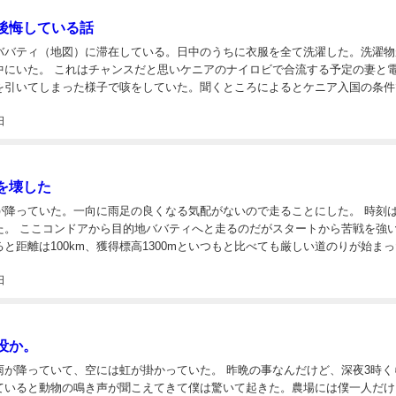
後悔している話
ババティ（地図）に滞在している。日中のうちに衣服を全て洗濯した。洗濯物
アのナイロビで合流する予定の妻と電話し
を引いてしまった様子で咳をしていた。聞くところによるとケニア入国の条件
射を未だに打っていないらしい。風邪の影響で妻がケニアに来れないかもしれ
日
..
を壊した
降っていた。一向に雨足の良くなる気配がないので走ることにした。 時刻は10過
トから苦戦を強いられ
と距離は100km、獲得標高1300mといつもと比べても厳しい道のりが始ま
獲得標高1300mは箱根よりも登る。 続く雨の影響で川の水量が増えている様子。...
日
没か。
いて、空には虹が掛かっていた。 昨晩の事なんだけど、深夜3時くらい
ていると動物の鳴き声が聞こえてきて僕は驚いて起きた。農場には僕一人だけ