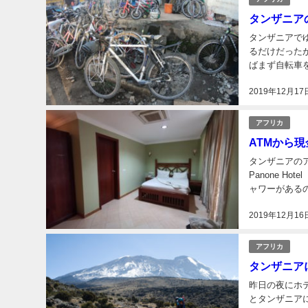
タンザニア
タンザニアでゆっくりするのも
るだけだった
ばまず自転車
も多いかもしれ
2019年12月17
れて...
アフリカ
ATMから
タンザニアのアルー
Panone Hotel
ャワーがある
なか見つける
2019年12月16
アフリカ
タンザニア
昨日の夜にホ
とタンザニアにし