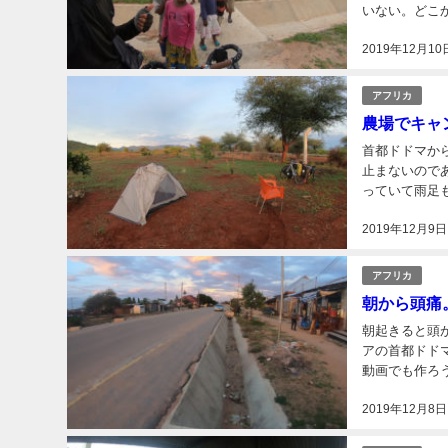
いない。どこ
ま寝てしまっ
2019年12月10
すると...
アフリカ
農場でキャ
首都ドドマから出発。 出発したいが雨が止まない。朝から雨
止まないので
っていて雨足も変わらないままだ
2019年12月9日
アフリカ
朝から頭痛
朝起きると頭が痛かっ
アの首都ドド
動画でも作ろ
ま眠ってた。夕方
2019年12月8日
か...