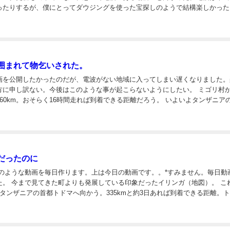
ったりするが、僕にとってダウジングを使った宝探しのようで結構楽しかった
のウユニ塩湖は特に電波が良かった。 そして今日はいよいよタンザニアの
囲まれて物乞いされた。
画を公開したかったのだが、電波がない地域に入ってしまい遅くなりました。
に申し訳ない。今後はこのような事が起こらないようにしたい。 ミゴリ村から首
km。おそらく16時間走れば到着できる距離だろう。 いよいよタンザニアの首
都。出発地の南アフリカから3ヵ月ほど掛かったが、もう5000kmほど走っている。 ...
だったのに
Vのような動画を毎日作ります。上は今日の動画です。。*すみません。毎日動
（地図）。 これから
タンザニアの首都トドマへ向かう。335kmと約3日あれば到着できる距離。
もなく野宿が続くはずだ。首都はトドマだが1996年にダルエスサラー...