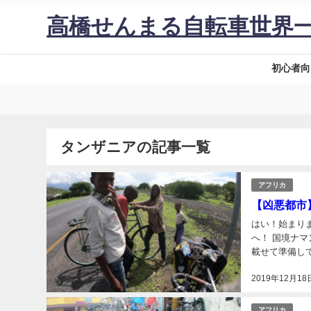
高橋せんまる自転車世界
初心者向
タンザニアの記事一覧
アフリカ
【凶悪都市
はい！始まりました。今日も走り
へ！ 国境ナマンガまで距離は109kmほど。およそ10時間ほど自転車で走る。宿で自転車に荷物を
載せて準備し
2019年12月18
アフリカ