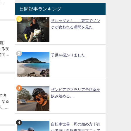
N
日間記事ランキング
見ちゃダメ！……東京でノン
ケが食われる瞬間を見た
なる夜
時間ほ
子供を授かりました
業をし...
ザンビアでマラリア予防薬を
飲み始める。
くなる
自転車世界一周の始め方 | 初
心者向け自転車旅行マニュア