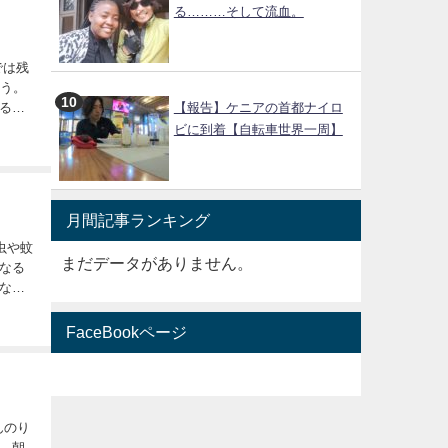
る………そして流血。
ろう。
る身
【報告】ケニアの首都ナイロ
自分
ビに到着【自転車世界一周】
月間記事ランキング
まだデータがありません。
なる
ない
FaceBookページ
。朝