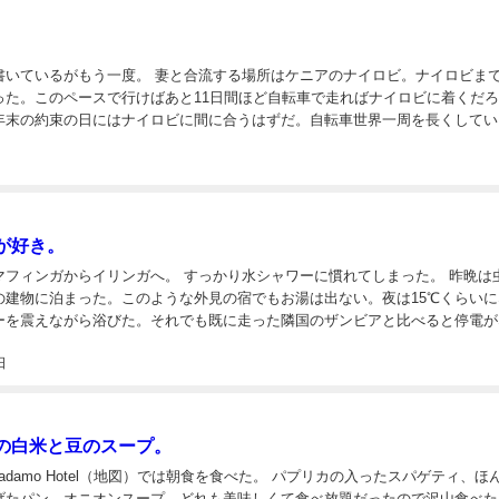
。
。 妻と合流する場所はケニアのナイロビ。ナイロビまでは残
なった。このペースで行けばあと11日間ほど自転車で走ればナイロビに着くだ
年末の約束の日にはナイロビに間に合うはずだ。自転車世界一周を長くしてい
かスケジュールに遅れるなんてことはないようにしたい。去年決めた日程だが
が好き。
ンガへ。 すっかり水シャワーに慣れてしまった。 昨晩は虫や蚊
の建物に泊まった。このような外見の宿でもお湯は出ない。夜は15℃くらいに
ーを震えながら浴びた。それでも既に走った隣国のザンビアと比べると停電が
。1泊2400円だが安く感じた。ザンビアでは4000円以上出さないとこのレ...
日
の白米と豆のスープ。
 Hotel（地図）では朝食を食べた。 パプリカの入ったスパゲティ、ほんのり
げたパン、オニオンスープ。どれも美味しくて食べ放題だったので沢山食べた