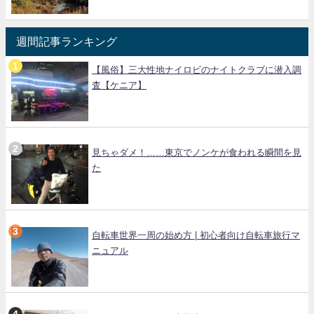
週間記事ランキング
【風俗】三大性地ナイロビのナイトクラブに潜入調
査【ケニア】
見ちゃダメ！……東京でノンケが食われる瞬間を見
た
自転車世界一周の始め方 | 初心者向け自転車旅行マ
ニュアル