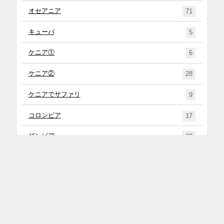
オセアニア
71
キューバ
5
ケニア①
6
ケニア②
28
ケニアでサファリ
9
コロンビア
17
ザンビア
29
スペイン
15
タンザニア
27
チリ①
4
チリ②
45
トップ
メニュー
シェア
お問い合わせ