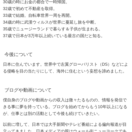
30歳の時にお金の都合で一時帰国。
32歳で初めて不動産を取得。
33歳で結婚。自転車世界一周を再開。
34歳の時に武漢ウィルスが世界に蔓延し旅を中断。
35歳でニュージーランドで暮らす＆子供が生まれる。
37歳で日本が3万年以上続いている最古の国だと知る。
今後について
日本に住んでいます。世界中で左翼グローバリスト（DS）などによ
る侵略を目の当たりにして、海外に住むという妄想を諦めました。
ブログや動画について
僕自身のブログや動画からの収入は微々たるものの、情報を発信で
きる事に夢を持っている。ブログを始めてからもう10年以上になる
が、仕事とは別の活動として今後も続けていきたい。
以前に増して、日本では大手新聞やテレビ番組による偏向報道が目
立ってきました。日本メディアの親はウォール街ニューヨークであ