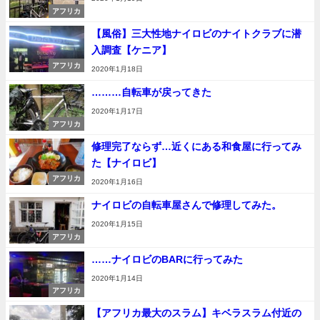
アフリカ
【風俗】三大性地ナイロビのナイトクラブに潜
入調査【ケニア】
アフリカ
2020年1月18日
………自転車が戻ってきた
2020年1月17日
アフリカ
修理完了ならず…近くにある和食屋に行ってみ
た【ナイロビ】
アフリカ
2020年1月16日
ナイロビの自転車屋さんで修理してみた。
2020年1月15日
アフリカ
……ナイロビのBARに行ってみた
2020年1月14日
アフリカ
【アフリカ最大のスラム】キベラスラム付近の