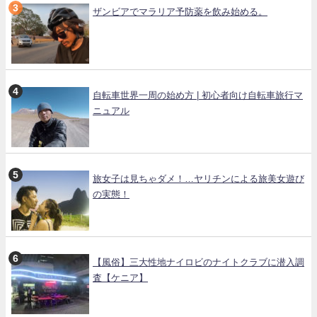
ザンビアでマラリア予防薬を飲み始める。
自転車世界一周の始め方 | 初心者向け自転車旅行マ
ニュアル
旅女子は見ちゃダメ！…ヤリチンによる旅美女遊び
の実態！
【風俗】三大性地ナイロビのナイトクラブに潜入調
査【ケニア】