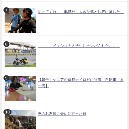
助けてくれ……地獄だ。大きな落とし穴に落ちた。
…………メキシコの大学生にナンパされた。。。
【報告】ケニアの首都ナイロビに到着【自転車世界
一周】
妻のお友達に会いに行った日