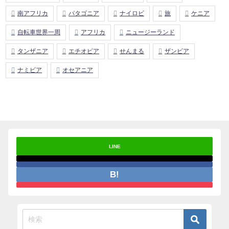
南アフリカ
パタゴニア
ナイロビ
旅
ケニア
自転車世界一周
アフリカ
ニュージーランド
タンザニア
エチオピア
せんまる
ザンビア
ナミビア
オセアニア
LINE