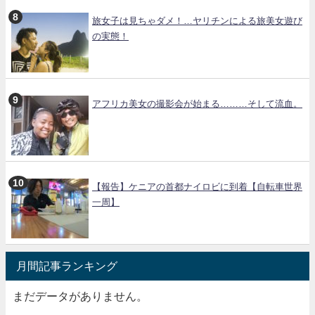
旅女子は見ちゃダメ！…ヤリチンによる旅美女遊び
の実態！
アフリカ美女の撮影会が始まる………そして流血。
【報告】ケニアの首都ナイロビに到着【自転車世界
一周】
月間記事ランキング
まだデータがありません。