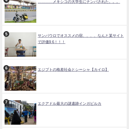
…………メキシコの大学生にナンパされた。。。
サンパウロでオススメの宿、、、、なんと某サイト
で評価9.6！！！
エジプトの格差社会とシーシャ【カイロ】
エクアドル最大の謎遺跡インガピルカ