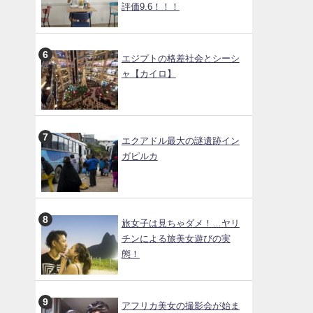
評価9.6！！！
エジプトの格差社会とシーシ
ャ【カイロ】
エクアドル最大の謎遺跡イン
ガピルカ
旅女子は見ちゃダメ！…ヤリ
チンによる旅美女遊びの実
態！
アフリカ美女の撮影会が始ま