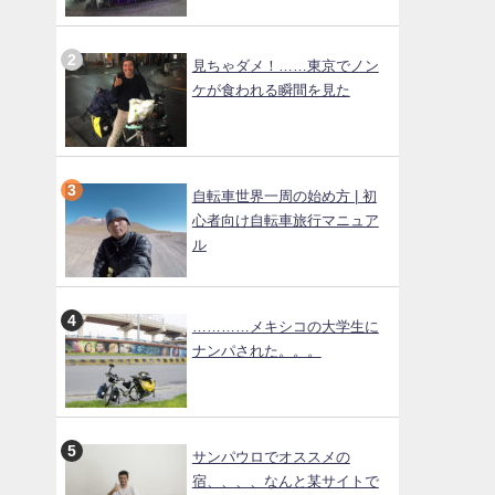
見ちゃダメ！……東京でノン
ケが食われる瞬間を見た
自転車世界一周の始め方 | 初
心者向け自転車旅行マニュア
ル
…………メキシコの大学生に
ナンパされた。。。
サンパウロでオススメの
宿、、、、なんと某サイトで