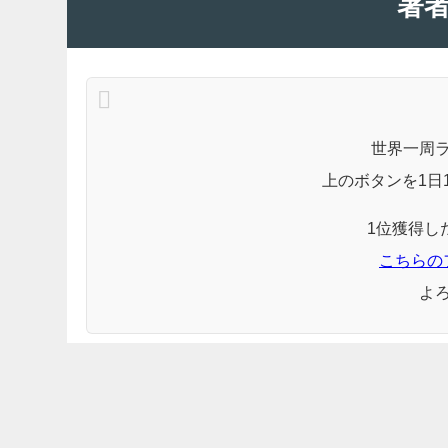
著
世界一周
上のボタンを1日
1位獲得し
こちらの
よ