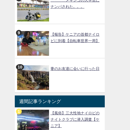
…………メキシコの大学生に
ナンパされた。。。
【報告】ケニアの首都ナイロ
ビに到着【自転車世界一周】
妻のお友達に会いに行った日
週間記事ランキング
【風俗】三大性地ナイロビの
ナイトクラブに潜入調査【ケ
ニア】