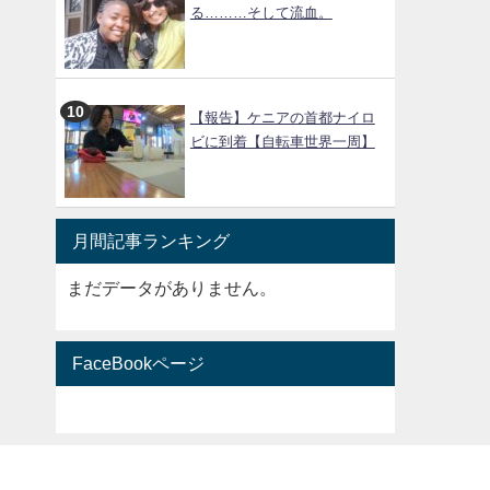
る………そして流血。
【報告】ケニアの首都ナイロ
ビに到着【自転車世界一周】
月間記事ランキング
まだデータがありません。
FaceBookページ