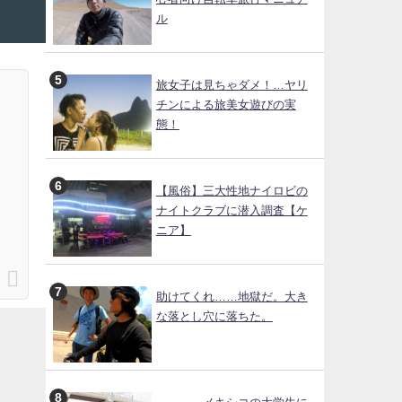
ル
旅女子は見ちゃダメ！…ヤリ
チンによる旅美女遊びの実
態！
【風俗】三大性地ナイロビの
ナイトクラブに潜入調査【ケ
ニア】
助けてくれ……地獄だ。大き
な落とし穴に落ちた。