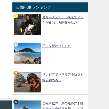
日間記事ランキング
見ちゃダメ！……東京でノン
ケが食われる瞬間を見た
子供を授かりました
ザンビアでマラリア予防薬を
飲み始める。
自転車世界一周の始め方 | 初
心者向け自転車旅行マニュア