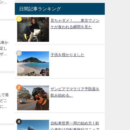
ン、
日間記事ランキング
見ちゃダメ！……東京でノン
ケが食われる瞬間を見た
定し
ザ申
子供を授かりました
っ...
ザンビアでマラリア予防薬を
飲み始める。
どこ
にな
...
自転車世界一周の始め方 | 初
心者向け自転車旅行マニュア