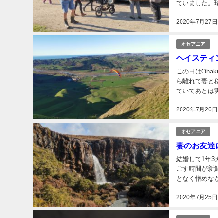
ていました。
みかんとアップ
2020年7月27日
オセアニア
ヘイスティ
この日はOhaku
ら離れて妻と
ていてあとは
2020年7月26日
オセアニア
妻のお友達
結婚して1年3カ月が経ちました。 結婚
ごす時間が新
となく憎めな
2020年7月25日