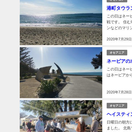
港町タウラ
この日はネーピアからタウ
戦です。 住む場所としてタウランガ（地図）という港町を選択しました。温暖な気候でサーフィ
ンなどのマリ
もリゾート地
2020年7月29日
ま...
オセアニア
ネーピアの
この日はネーピアの水族
2020年7月28日
オセアニア
ヘイスティ
日曜日の朝方にヘ
ました。 北島で最大の規模らしく賑わってました。 野菜や果物などがスーパーより安価で売られ