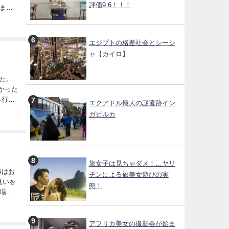
評価9.6！！！
また
エジプトの格差社会とシーシ
ャ【カイロ】
た。
エクアドル最大の謎遺跡イン
ガピルカ
旅女子は見ちゃダメ！…ヤリ
チンによる旅美女遊びの実
臭いを
態！
場に
、...
アフリカ美女の撮影会が始ま