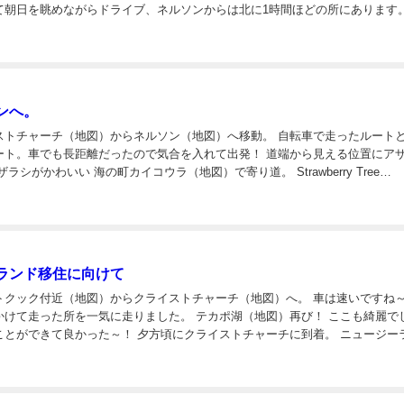
て朝日を眺めながらドライブ、ネルソンからは北に1時間ほどの所にあります。 
からアクアタクシーと呼ばれる小型船に乗り換え。波に揺られ海のアドベンチャー。 割れ
ンへ。
ャーチ（地図）からネルソン（地図）へ移動。 自転車で走ったルートと違っ
車でも長距離だったので気合を入れて出発！ 道端から見える位置にアザラシ
Kaikoura（地図）というバーレストランで昼食。 妻...
ランド移住に向けて
ック付近（地図）からクライストチャーチ（地図）へ。 車は速いですね～。自
所を一気に走りました。 テカポ湖（地図）再び！ ここも綺麗でした
～！ 夕方頃にクライストチャーチに到着。 ニュージーランド
口の多い街。日本への国際便も出ていて便利。不動産取引も盛ん...