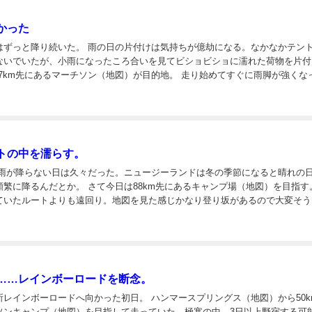
かった
雨の日の片付けは気持ちが億劫になる。なかなかテントの中
ないでいたが、小雨になったころ合いを見てビショビショに濡れた荷物を片付
下り坂に入るとブレーキが効かなくなった。ブレーキシューの交換は普段...
トの中を濡らす。
て今日は88km先にあるキャンプ場（地図）を目指す。 数
ていたルートよりも遠回り。地図を見た感じかなり登り坂があるので大変そう
本ではなかなかお目にかかれない坂。箱根以上登る必要がある。 ウネウネとした...
……レインボーロードを断念。
ードへ向かった初日。 ハンマースプリングス（地図）から50km先の
ソンキャンプ（地図）を目指して走っていた。極寒の中、3日以上野宿する可