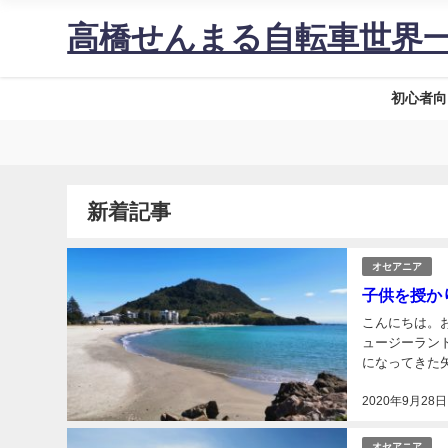
高橋せんまる自転車世界
初心者向
新着記事
オセアニア
子供を授か
こんにちは。お久しぶり
ュージーラン
になってきた
ます。コロナ
2020年9月28日
生活するな...
オセアニア