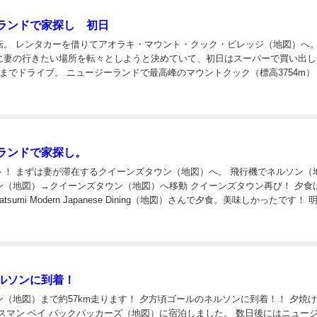
ランドで家探し 初日
ッジ（地図）へ。拠点
に妻の行きたい場所を転々としようと決めていて、初日はスーパーで買い出し
ドで最高峰のマウントクック（標高3754m） マウ
ホステルYHA Aoraki Mt Cook Backpack...
ランドで家探し。
機でネルソン（地図）
）→クイーンズタウン（地図）へ移動 クイーンズタウン再び！ 夕食は日本
sumi Modern Japanese Dining（地図）さんで夕食。美味しかったです！ 明日か
らレンタカーを借りて出発します！ ...
ルソンに到着！
約57km走ります！ 夕方頃ゴールのネルソンに到着！！ 夕焼けが綺