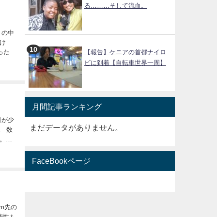
る………そして流血。
け
【報告】ケニアの首都ナイロ
ビに到着【自転車世界一周】
月間記事ランキング
まだデータがありません。
。日
FaceBookページ
能性も