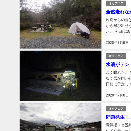
オセアニア
全然走れな
昨晩からの雨はずっと降り続いた。 
から飛び出せ
た。 今日は107km先にあるマーチソン（地図）が目的地。 走り始めてすぐに雨脚が強くなった。
峠を越えて、
2020年7月9日
オセアニア
水滴がテン
よく眠れた。 雨が降らない日は久々だった。ニュージーランドは冬の季節になると晴れの日が少
なく雪か雨が頻繁に降るんだとか。 さ
日前に予定し
2020年7月8日
オセアニア
問題発生！
意気揚々と難所レインボーロ
レイクデニー