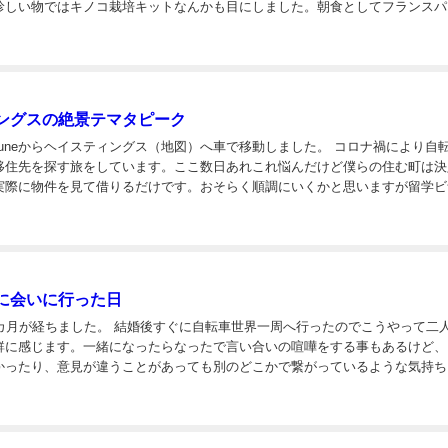
珍しい物ではキノコ栽培キットなんかも目にしました。朝食としてフランスパ
ルのフルーツジュースを購入。公園の景色を楽しみなが...
ングスの絶景テマタピーク
neからヘイスティングス（地図）へ車で移動しました。 コロナ禍により自転車か
移住先を探す旅をしています。ここ数日あれこれ悩んだけど僕らの住む町は決
実際に物件を見て借りるだけです。おそらく順調にいくかと思いますが留学ビ
請という山も残っていてまだ暫くは落ち着ける状況ではありません。 山道を3時間ほど走
に会いに行った日
後すぐに自転車世界一周へ行ったのでこうやって二人で過
鮮に感じます。一緒になったらなったで言い合いの喧嘩をする事もあるけど、
かったり、意見が違うことがあっても別のどこかで繋がっているような気持ち
ったりして幸せを感じています。 この日は妻がお世話になっているお友達に会いにOhakune