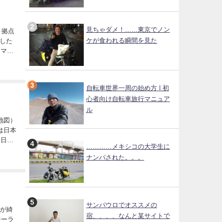
見ちゃダメ！……東京でノン
ケが食われる瞬間を見た
した
自転車世界一周の始め方 | 初
心者向け自転車旅行マニュア
ル
…………メキシコの大学生に
ナンパされた。。。
サンパウロでオススメの
宿、、、、なんと某サイトで