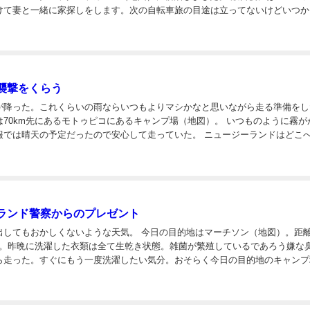
けて妻と一緒に家探しをします。次の自転車旅の目途は立ってないけどいつか
旅したいと思ってます。 自転車世界一周をライブ配信するという僕の人生で...
襲撃をくらう
が降った。これくらいの雨ならいつもよりマシかなと思いながら走る準備をし
km先にあるモトゥピコにあるキャンプ場（地図）。 いつものように霧がかった
晴天の予定だったので安心して走っていた。 ニュージーランドはどこへ行っ
ても自然が多く深呼吸するのが気持ち良い。時々呼吸を整えて休み休み走る。 ハ...
ランド警察からのプレゼント
くないような天気。 今日の目的地はマーチソン（地図）。距離はお
ほど。昨晩に洗濯した衣類は全て生乾き状態。雑菌が繁殖しているであろう嫌な
ら走った。すぐにもう一度洗濯したい気分。おそらく今日の目的地のキャンプ
コインランドリーがあるはず。それまでは我慢。 下り坂が続いて楽だった。 このごろは