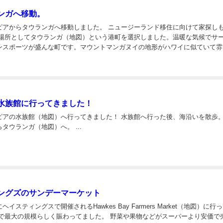
ンガへ移動。
ランガへ移動しました。 ニュージーランド移住に向けて家探しも終盤
ンスポーツが盛んな町です。マウントマンガヌイの地形がハワイに似ていて雰
っぽい感じです。これから数日間で物件を見て拠点となる家を探します。拠点
水族館に行ってきました！
館（地図）へ行ってきました！ 水族館へ行った後、海沿いを散歩。 明日
はネーピアからタウランガ（地図）へ。 ...
ングズのサンデーマーケット
イスティングスで開催されるHawkes Bay Farmers Market（地図）に行