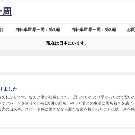
一周
け
自転車世界一周：第1編
自転車世界一周：第2編
お
現在は日本にいます。
りました
です。なんと妻が妊娠してた。 思っていたより早かったので驚いた。ニ
ドでアパートを借りてから1カ月が経ち、やっと妻との生活に落ち着きを感じ
矢先の出来事。スピード感に驚きながら新たな命を授かったことに嬉しさを感
が無ければ僕は今頃も世界のどこかを走っていたと思うし、こうやって妻と一