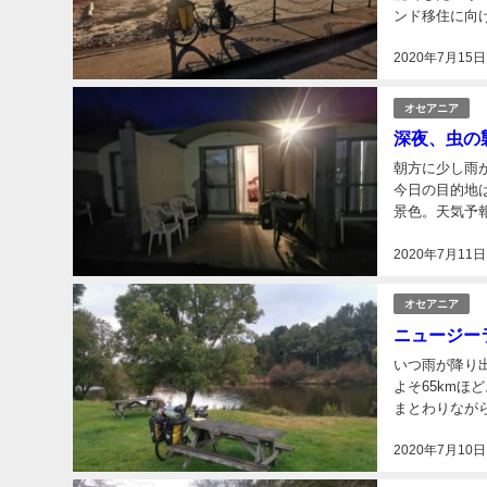
ンド移住に向
2020年7月15日
オセアニア
深夜、虫の
朝方に少し雨
今日の目的地は70
景色。天気予報では
2020年7月11日
オセアニア
ニュージー
いつ雨が降り出してもおかし
よそ65km
まとわりなが
2020年7月10日