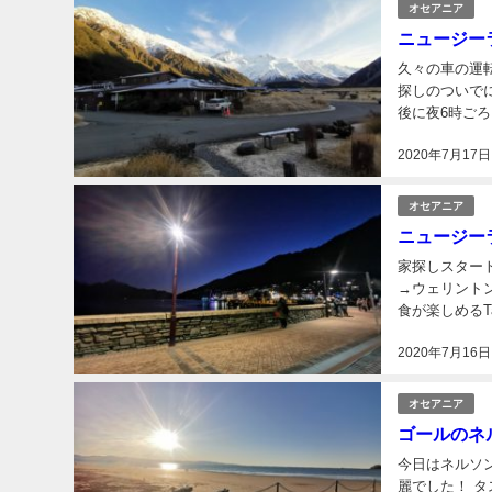
オセアニア
ニュージー
久々の車の運転。 レンタカーを借りてアオラキ・マウント・クック・ビレ
探しのついで
後に夜6時ごろまでドライブ。 ニュージーラン
ントクック近くにある
2020年7月17日
オセアニア
ニュージー
家探しスタート！ まずは妻が滞在するクイーンズタウン（地図）へ。 飛行
→ウェリントン（地図
食が楽しめるTat
2020年7月16日
オセアニア
ゴールのネ
今日はネルソン（地図）まで
麗でした！ タスマン ベイ バックパッカーズ（地図）に宿泊しました。 数日後にはニュージーラ