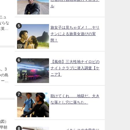
ル
ならな
旅女子は見ちゃダメ！…ヤリ
チンによる旅美女遊びの実
態！
【風俗】三大性地ナイロビの
ナイトクラブに潜入調査【ケ
ニア】
助けてくれ……地獄だ。大き
な落とし穴に落ちた。
早朝