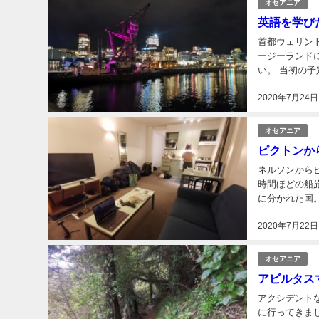
オセアニア
英語を学び
首都ウェリントンに3泊したこと
ージーランド
い。 当初の予定では、帰国後に起業家ビザを申請しようとしていた。しかし起業家ビザには英語
2020年7月24日
オセアニア
ピクトンか
ネルソンからピクトンの
時間ほどの船旅。 これで南島から出て北島に入る。ニュージーランドは大
に分かれた国。
2020年7月22日
オセアニア
アビルタス
アクシデントなくのどかに過ごし
に行ってきま