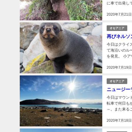
に車で出発し
2020年7月21日
オセアニア
再びネルソ
今日はクライストチ
て海沿いのルート。
を発見。 小アザラシがかわいい 海の町カイコウラ（地図）で寄り道。 Strawberry Tree
2020年7月19日
オセアニア
ニュージー
今日はマウントク
転車で何日もかけて走った
～。また来ることができて良かった
では2番目に人
2020年7月18日