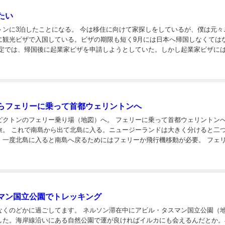
たい
になる。 今は移住に向けて家探しをしているが、僕は元々ニュ
に観光ビザで入国している。ビザの期限も短く9月には日本へ帰国しなくては
（IELTS4.0以上）が必要で、今の僕の現状ではビザ申請が難しいのが分かった。 そこ...
らフェリーに乗って首都ウェリントンへ
フェリー乗り場（地図）へ。 フェリーに乗って首都ウェリントンへ。3
きく分けると二つの島
一度北島に入ると南島へ戻るためにはフェリーか飛行機移動が必要。 フェリーの
中はセルフサービスのレストランみたいだった。 チキンカレー、ラザニア、フィッシ...
マン国立公園でトレッキング
てます。 ネルソン滞在中にアビル・タスマン国立公園（地図）
した。海岸線沿いにある自然公園で運が良ければイルカにも会えるんだとか。