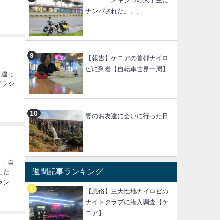
…………メキシコの大学生に
車
ナンパされた。。。
...
【報告】ケニアの首都ナイロ
ビに到着【自転車世界一周】
妻のお友達に会いに行った日
週間記事ランキング
【風俗】三大性地ナイロビの
ナイトクラブに潜入調査【ケ
ニア】