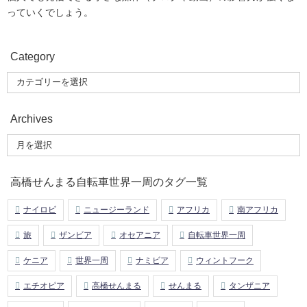
っていくでしょう。
Category
Archives
高橋せんまる自転車世界一周のタグ一覧
ナイロビ
ニュージーランド
アフリカ
南アフリカ
旅
ザンビア
オセアニア
自転車世界一周
ケニア
世界一周
ナミビア
ウィントフーク
エチオピア
高橋せんまる
せんまる
タンザニア