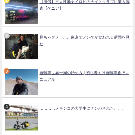
【風俗】三大性地ナイロビのナイトクラブに潜入調
査【ケニア】
見ちゃダメ！……東京でノンケが食われる瞬間を見
た
自転車世界一周の始め方 | 初心者向け自転車旅行マ
ニュアル
…………メキシコの大学生にナンパされた。。。