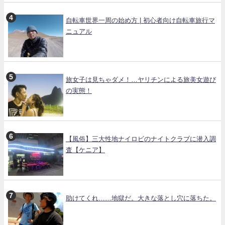
自転車世界一周の始め方 | 初心者向け自転車旅行マ
ニュアル
旅女子は見ちゃダメ！…ヤリチンによる旅美女遊び
の実態！
【風俗】三大性地ナイロビのナイトクラブに潜入調
査【ケニア】
助けてくれ……地獄だ。大きな落とし穴に落ちた。