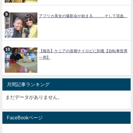
アフリカ美女の撮影会が始まる………そして流血。
【報告】ケニアの首都ナイロビに到着【自転車世界
一周】
月間記事ランキング
まだデータがありません。
FaceBookページ