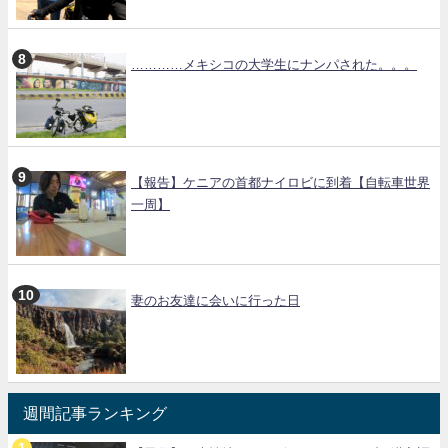
…………メキシコの大学生にナンパされた。。。
【報告】ケニアの首都ナイロビに到着【自転車世界
一周】
妻のお友達に会いに行った日
週間記事ランキング