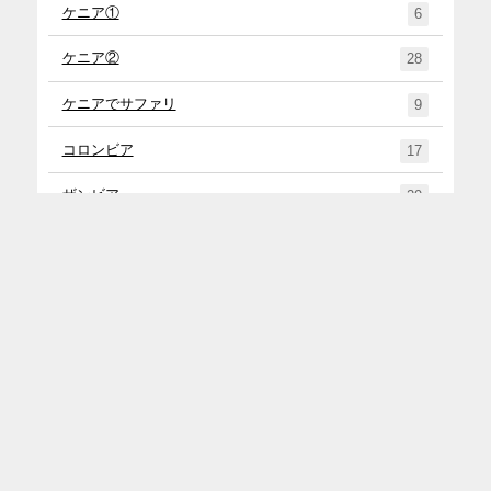
ケニア①
6
ケニア②
28
ケニアでサファリ
9
コロンビア
17
ザンビア
29
スペイン
15
タンザニア
27
チリ①
4
チリ②
45
トップ
メニュー
シェア
お問い合わせ
ナミビア
37
ニュージーランド
71