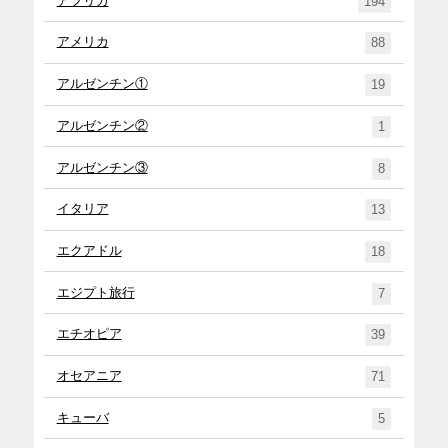
アフリカ
194
アメリカ
88
アルゼンチン①
19
アルゼンチン②
1
アルゼンチン③
8
イタリア
13
エクアドル
18
エジプト旅行
7
エチオピア
39
オセアニア
71
キューバ
5