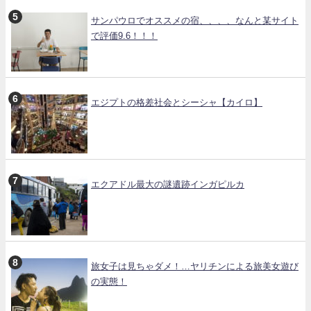
サンパウロでオススメの宿、、、、なんと某サイト
で評価9.6！！！
エジプトの格差社会とシーシャ【カイロ】
エクアドル最大の謎遺跡インガピルカ
旅女子は見ちゃダメ！…ヤリチンによる旅美女遊び
の実態！