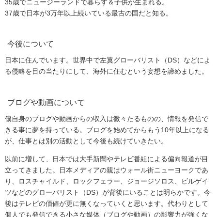
35歳でニュージーランドで暮らす＆子供が生まれる。
37歳で日本が3万年以上続いている最古の国だと知る。
今後について
日本に住んでいます。世界中で左翼グローバリスト（DS）などによ
る侵略を目の当たりにして、海外に住むという妄想を諦めました。
ブログや動画について
僕自身のブログや動画からの収入は微々たるものの、情報を発信で
きる事に夢を持っている。ブログを始めてからもう10年以上になる
が、仕事とは別の活動として今後も続けていきたい。
以前に増して、日本では大手新聞やテレビ番組による偏向報道が目
立ってきました。日本メディアの親はウォール街ニューヨークであ
り、ロスチャイルド、ロックフェラー、ジョージソロス、ビルゲイ
ツなどのグローバリスト（DS）が背後にいることは明らかです。今
後はテレビの価値が更に無くなっていくと思います。代わりとして
個人でも発信できる小さな媒体（ブログや動画）の影響力が強くな