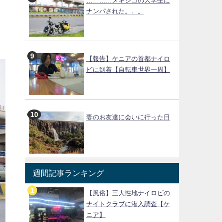
…………メキシコの大学生に
ナンパされた。。。
【報告】ケニアの首都ナイロ
ビに到着【自転車世界一周】
妻のお友達に会いに行った日
週間記事ランキング
【風俗】三大性地ナイロビの
ナイトクラブに潜入調査【ケ
ニア】