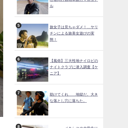
ル
旅女子は見ちゃダメ！…ヤリ
チンによる旅美女遊びの実
態！
【風俗】三大性地ナイロビの
ナイトクラブに潜入調査【ケ
ニア】
助けてくれ……地獄だ。大き
な落とし穴に落ちた。