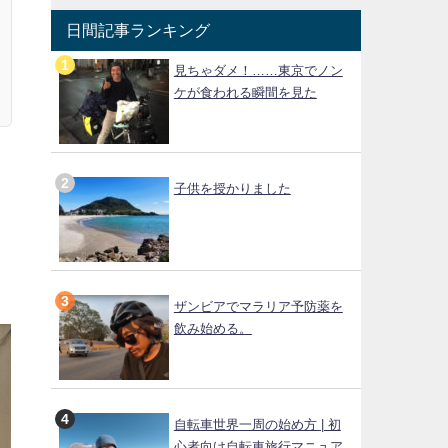
日間記事ランキング
見ちゃダメ！……東京でノン
ケが食われる瞬間を見た
子供を授かりました
３
ザンビアでマラリア予防薬を
飲み始める。
自転車世界一周の始め方 | 初
心者向け自転車旅行マニュア