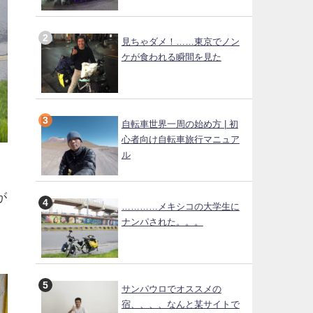
見ちゃダメ！……東京でノン
ケが食われる瞬間を見た
自転車世界一周の始め方 | 初
心者向け自転車旅行マニュア
ル
が
…………メキシコの大学生に
ナンパされた。。。
サンパウロでオススメの
宿、、、、なんと某サイトで