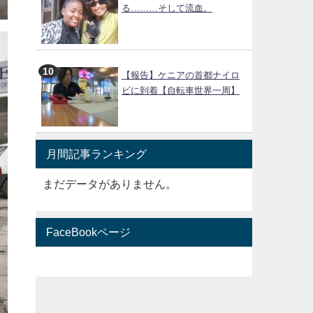
る………そして流血。
【報告】ケニアの首都ナイロ
ビに到着【自転車世界一周】
月間記事ランキング
まだデータがありません。
FaceBookページ