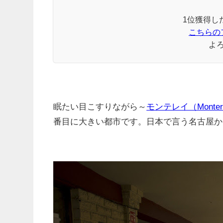
1位獲得し
こちらの
よ
眠たい目こすりながら～
モンテレイ（Mont
番目に大きい都市です。日本で言う名古屋か