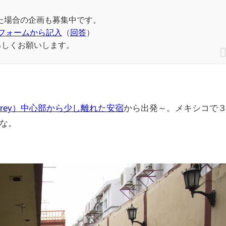
た場合の企画も募集中です。
フォームから記入
（
回答
）
ろしくお願いします。
errey）中心部から少し離れた安宿
から出発～。メキシコで
な。