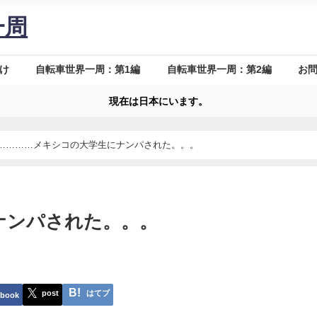
一周
け
自転車世界一周：第1編
自転車世界一周：第2編
お
現在は日本にいます。
…………メキシコの大学生にナンパされた。。。
ナンパされた。。。
post
はてブ
ebook