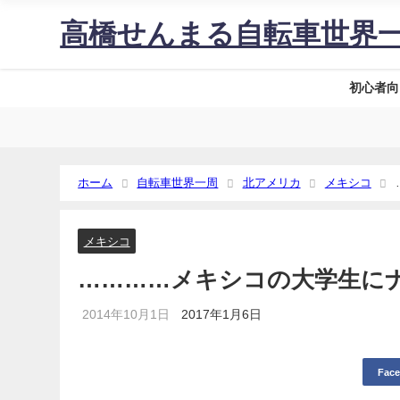
高橋せんまる自転車世界
初心者向
ホーム
自転車世界一周
北アメリカ
メキシコ
メキシコ
…………メキシコの大学生に
2014年10月1日
2017年1月6日
Fac