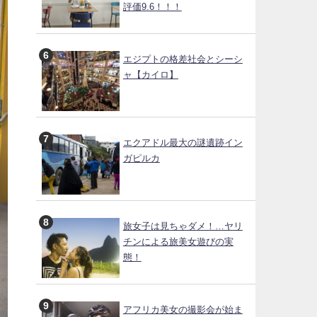
評価9.6！！！
エジプトの格差社会とシーシ
ャ【カイロ】
エクアドル最大の謎遺跡イン
ガピルカ
旅女子は見ちゃダメ！…ヤリ
チンによる旅美女遊びの実
態！
アフリカ美女の撮影会が始ま