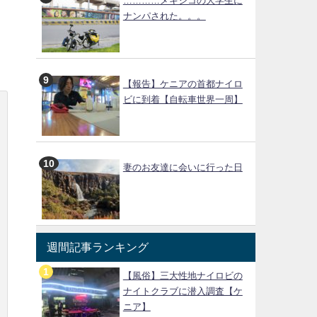
…………メキシコの大学生に
ナンパされた。。。
【報告】ケニアの首都ナイロ
ビに到着【自転車世界一周】
妻のお友達に会いに行った日
週間記事ランキング
【風俗】三大性地ナイロビの
ナイトクラブに潜入調査【ケ
ニア】