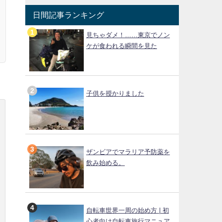
日間記事ランキング
見ちゃダメ！……東京でノン
ケが食われる瞬間を見た
子供を授かりました
ザンビアでマラリア予防薬を
飲み始める。
自転車世界一周の始め方 | 初
心者向け自転車旅行マニュア