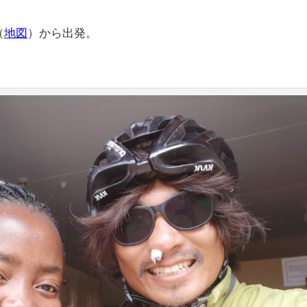
（
地図
）から出発。