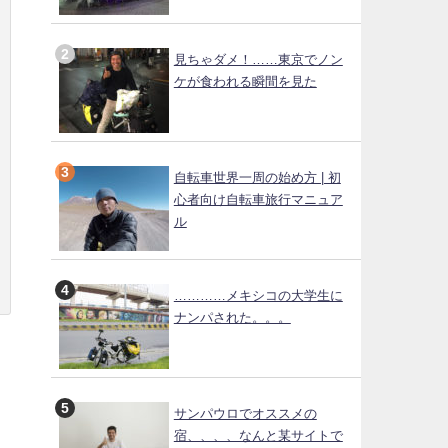
見ちゃダメ！……東京でノン
ケが食われる瞬間を見た
自転車世界一周の始め方 | 初
心者向け自転車旅行マニュア
ル
…………メキシコの大学生に
ナンパされた。。。
、
サンパウロでオススメの
宿、、、、なんと某サイトで