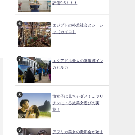
評価9.6！！！
エジプトの格差社会とシーシ
ャ【カイロ】
エクアドル最大の謎遺跡イン
ガピルカ
旅女子は見ちゃダメ！…ヤリ
チンによる旅美女遊びの実
態！
アフリカ美女の撮影会が始ま