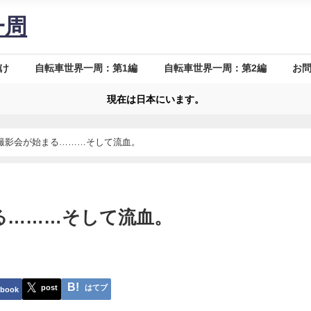
一周
け
自転車世界一周：第1編
自転車世界一周：第2編
お
現在は日本にいます。
撮影会が始まる………そして流血。
る………そして流血。
post
はてブ
ebook