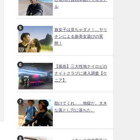
ル
旅女子は見ちゃダメ！…ヤリ
チンによる旅美女遊びの実
態！
【風俗】三大性地ナイロビの
ナイトクラブに潜入調査【ケ
ニア】
助けてくれ……地獄だ。大き
な落とし穴に落ちた。