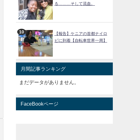
る………そして流血。
【報告】ケニアの首都ナイロ
ビに到着【自転車世界一周】
月間記事ランキング
まだデータがありません。
FaceBookページ