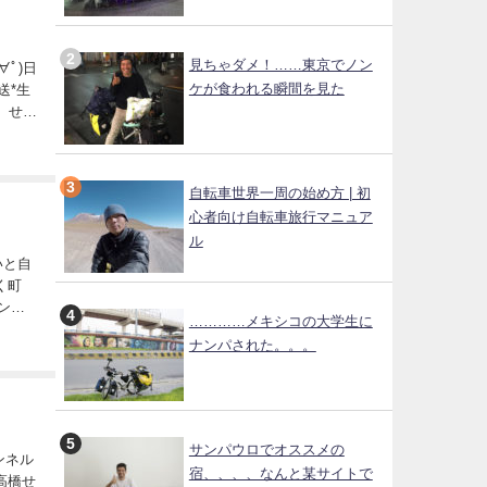
見ちゃダメ！……東京でノン
ﾟ)日
ケが食われる瞬間を見た
送*生
生 せん
自転車世界一周の始め方 | 初
心者向け自転車旅行マニュア
ル
いと自
く町
リンク買
…………メキシコの大学生に
ナンパされた。。。
サンパウロでオススメの
ャンネル
宿、、、、なんと某サイトで
高橋せ