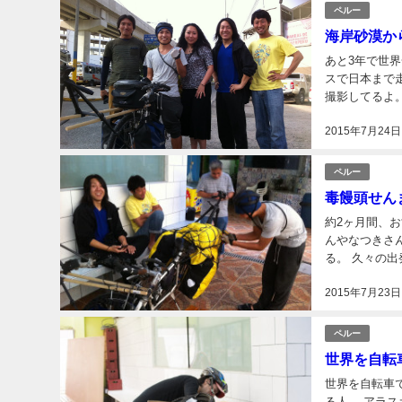
ペルー
海岸砂漠から
あと3年で世
スで日本まで走
撮影してるよ
もしてるよ(ﾟ
2015年7月24日
ペルー
毒饅頭せん
約2ヶ月間、
んやなつきさ
る。 久々の
うな震えもあ
2015年7月23日
と...
ペルー
世界を自転
世界を自転車
る人。 アラ