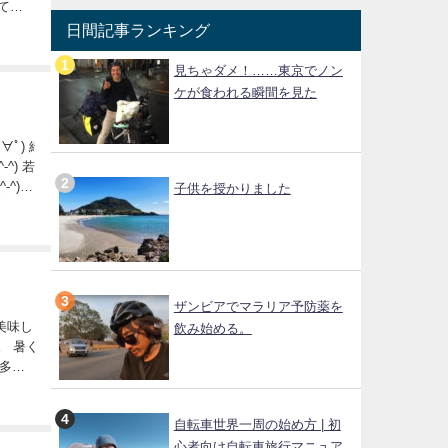
てね
日間記事ランキング
見ちゃダメ！……東京でノン
ケが食われる瞬間を見た
ﾟ) 綺
^) 若
^)
子供を授かりました
ザンビアでマラリア予防薬を
美味し
飲み始める。
。 暑く
が多い
自転車世界一周の始め方 | 初
心者向け自転車旅行マニュア