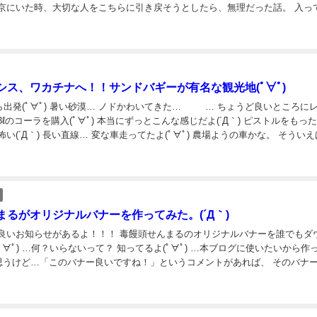
東京にいた時、大切な人をこちらに引き戻そうとしたら、無理だった話。 入っ
じで、なかなか引き戻せない。 引き戻そうとすると反発する。 旅人はお...
シス、ワカチナへ！！サンドバギーが有名な観光地(ﾟ∀ﾟ)
出発(ﾟ∀ﾟ) 暑い砂漠… ノドかわいてきた… … ちょうど良いところに
3ℓのコーラを購入(ﾟ∀ﾟ) 本当にずっとこんな感じだよ(´Д｀) ピストルをもっ
怖い(´Д｀) 長い直線… 変な車走ってたよ(ﾟ∀ﾟ) 農場ようの車かな。 そうい
、似たような車みたなー(ﾟ∀ﾟ) 夕方頃...
まるがオリジナルバナーを作ってみた。(´Д｀)
 良いお知らせがあるよ！！！ 毒饅頭せんまるのオリジナルバナーを誰でもダ
ﾟ∀ﾟ) …何？いらないって？ 知ってるよ(ﾟ∀ﾟ) …本ブログに使いたいから作
いと思うけど…「このバナー良いですね！」というコメントがあれば、 そのバナー
よ(ﾟ∀ﾟ) みんなのコメント待ってるね！ ①モニュメントバ...