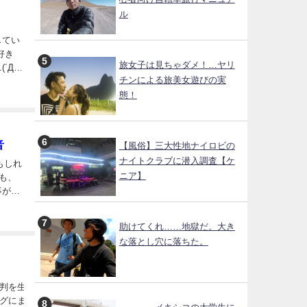
ル
してい
好き
旅女子は見ちゃダメ！…ヤリ
´Д
チンによる旅美女遊びの実
態！
音
【風俗】三大性地ナイロビの
ナイトクラブに潜入調査【ケ
もしれ
ニア】
も、
事があ
助けてくれ……地獄だ。大き
な落とし穴に落ちた。
批判を生
ログにま