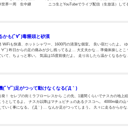
車世界一周 生中継 ニコ生とYouTubeでライブ配信（生放送）して
ントしてねー！ @Semmaru_tをフ...
かも(ﾟ∀ﾟ)毒饅頭と砂漠
 WiFiも快適、ホットシャワー、1600円の清潔な個室。 良い宿だったよ。 
ﾟ∀ﾟ) 昨日からの足の痛みが少し残ってるよ… 大丈夫かな… 準備体操しとこう(
いて、ちょっと寒い。 気温は15度前後だよ。 走り出したら温かくなるかな…
岸から近い砂漠…。 80kmの行程、獲得標高も10...
(ﾟ∀ﾟ)足がつって動けなくなる(´Д｀)
間くらいでナスカの地上絵のあ
マチュピチュのあるクスコへ。 4000m級の山々を野
) … なんか足がつってしまう。 久々に走るからかな…。
分くらい休憩すると痛みが消えて走れるんだ...