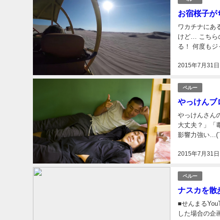
お宿桜子が
ワカチナにある
けど… こちら
る！ 何度もジ
ードにも挑戦！ 
2015年7月31日
ペルー
やっけんブ
やっけんさん
大丈夫？」「
影響力強い…(
∀ﾟ) やっけ
2015年7月31日
ペルー
ナスカを散
■せんまるYou
した場合の企