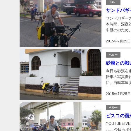
ペルー
サンドバギ
サンドバギー
本時間、深夜23
中継ののため、
まるチャンネル
2015年7月25日
ペルー
砂漠との戦い
今日も砂漠を走
転車の写真撮
に、自転車屋あ
い忘れた(笑) 
2015年7月25日
ペルー
ピスコの宿か
YOUTUBEI
↓↓↓↓今日も