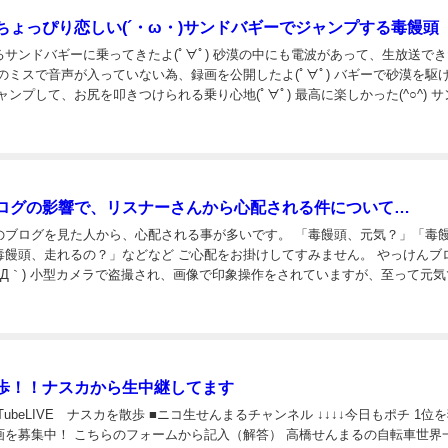
ちょっぴり恋しい(´・ω・)サンドバギーでジャンプする毒饅頭
サンドバギーに乗ってきたよ(ﾟ∀ﾟ) 砂漠の中にも電波があって、生放送で
のミスで音声が入っていない為、録画を公開したよ(ﾟ∀ﾟ) バギーで砂漠を駆
ャンプして、お尻を叩きつけられる乗り心地(ﾟ∀ﾟ) 最高に楽しかった(^○^) 
これも楽しかった(*^^*) 一人旅にて、僕の写真が多...
ログの影響で、リスナーさんから心配される件について…
のブログを見た人から、心配される事が多いです。 「毒饅頭、元気？」「毒
毒饅頭、走れるの？」などなど ご心配をお掛けしてすみません。 やっけんブ
´Д｀) 小型カメラで盗撮され、画像で印象操作をされていますが、至って元気で
んブログに書かれている事は、間違っていませんが、脚色があります。 あの時...
歩！！ナスカから生中継してます
TubeLIVE ナスカを散歩 ■ニコ生せんまるチャンネル ↓↓↓↓今日もポチ 1位
画を募集中！ こちらのフォームから記入（解答） 高橋せんまるの自転車世