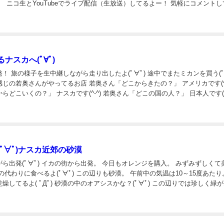
生とYouTubeでライブ配信（生放送）してるよー！ 気軽にコメントし
ru_tをフォロー...
ナスカへ(ﾟ∀ﾟ)
！ 旅の様子を生中継しながら走り出したよ(ﾟ∀ﾟ) 途中でまたミカンを買う(ﾟ∀
じの若奥さんがやってるお店 若奥さん「どこからきたの？」 アメリカです(^-
らどこいくの？」 ナスカです(^-^) 若奥さん「どこの国の人？」 日本人です(^-
？」 せんまるです(^-^) … と簡単...
ﾟ∀ﾟ)ナスカ近郊の砂漠
ら出発(ﾟ∀ﾟ) イカの街から出発。 今日もオレンジを購入。 みずみずしくて
の代わりに食べるよ(ﾟ∀ﾟ) この辺りも砂漠。 午前中の気温は10～15度あたり
燥してるよ( ﾟДﾟ) 砂漠の中のオアシスかな？(ﾟ∀ﾟ) この辺りでは珍しく緑
の教会。 小さくてカワイイ。 この辺の人はあそこ...