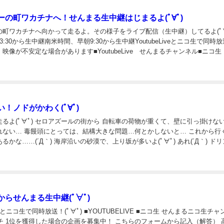
ーの町ワカチナへ！せんまる生中継はじまるよ(ﾟ∀ﾟ)
の町ワカチナへ向かって走るよ。その様子をライブ配信（生中継）してるよ(ﾟ∀
:30から生中継南米時間、早朝9:30から生中継YoutubeLiveとニコ生で同時放
映像が不安定な場合があります■YoutubeLive せんまるチャンネル■ニコ
↓↓↓↓今日もポチ 1位を獲得した場合の企画を...
！ノドがかわく(ﾟ∀ﾟ)
るよ(ﾟ∀ﾟ) セロアズールの街から 自転車の荷物が重くて、壁に引っ掛けな
れない… 毒饅頭にとっては、結構大きな問題…何とかしないと… これから行
るかな……(´Д｀) 海岸沿いの砂漠で、上り坂が多いよ(ﾟ∀ﾟ) あれ(´Д｀) ド
ノドが乾いてきたよ… 果物屋さん発見！ 助かった…(´Д...
らせんまる生中継(ﾟ∀ﾟ)
VEとニコ生で同時放送！(ﾟ∀ﾟ) ■YOUTUBELIVE ■ニコ生 せんまるニコ生チ
ポチ 1位を獲得した場合の企画を募集中！ こちらのフォームから記入（解答） 