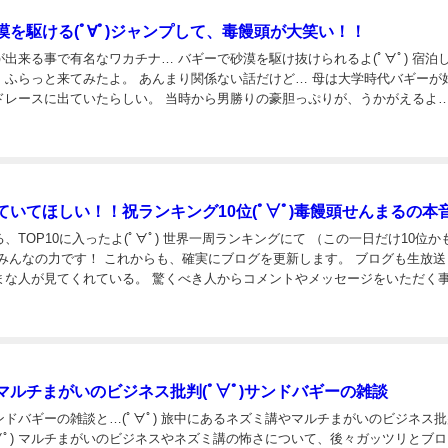
漠を駆ける(ﾟ∀ﾟ)ジャンプして、毒饅頭が大笑い！！
出来る事で有名なワカチナ… バギーで砂漠を駆け抜けられるよ(ﾟ∀ﾟ) 宿泊
、ふらっと来てみたよ。 あんまり関係ない話だけど… 母は大学時代バギーが
ドレースに出ていたらしい。 当時から男勝りの豪胆っぷりが、うかがえるよ…(
送をしながらサンドバギーを楽しむ毒饅頭(ﾟ∀ﾟ) ＊撮影した動画は後日アッ...
ていてほしい！！祝ランキング10位(ﾟ∀ﾟ)毒饅頭せんまるの本
、TOP10に入ったよ(ﾟ∀ﾟ) 世界一周ランキングにて （この一日だけ10位か
 みんなの力です！ これからも、確実にブログを更新します。 ブログも生放送
まな人が見てくれている。 驚くべき人からコメントやメッセージをいただく
際に会ってくれる人もいる。 現実社会では出会えなかっただろう人と、ブ...
マルチまがいのビジネス批判(ﾟ∀ﾟ)サンドバギーの雑談
ドバギーの雑談と…(ﾟ∀ﾟ) 旅中にあるネズミ講やマルチまがいのビジネス
∀ﾟ) マルチまがいのビジネスやネズミ講の怖さについて、後々ガッツリとブ