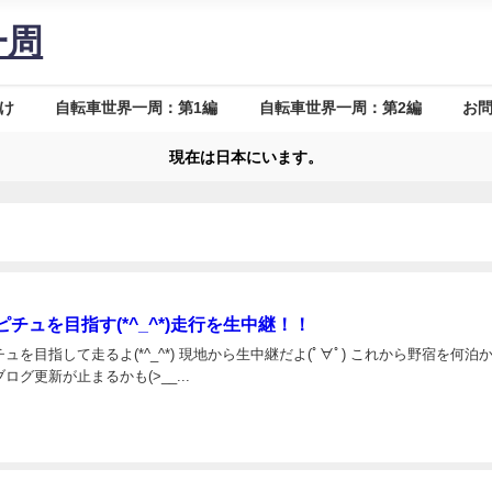
一周
け
自転車世界一周：第1編
自転車世界一周：第2編
お
現在は日本にいます。
チュを目指す(*^_^*)走行を生中継！！
ュを目指して走るよ(*^_^*) 現地から生中継だよ(ﾟ∀ﾟ) これから野宿を何泊
ログ更新が止まるかも(>__...