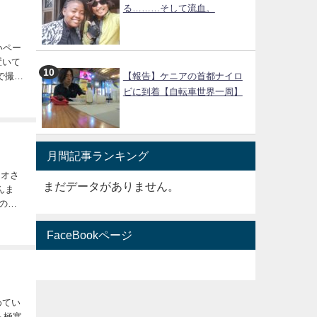
る………そして流血。
いペー
置いて
で撮影
【報告】ケニアの首都ナイロ
ビに到着【自転車世界一周】
月間記事ランキング
リオさ
まだデータがありません。
んま
のよ
いた時
FaceBookページ
めてい
ら極寒