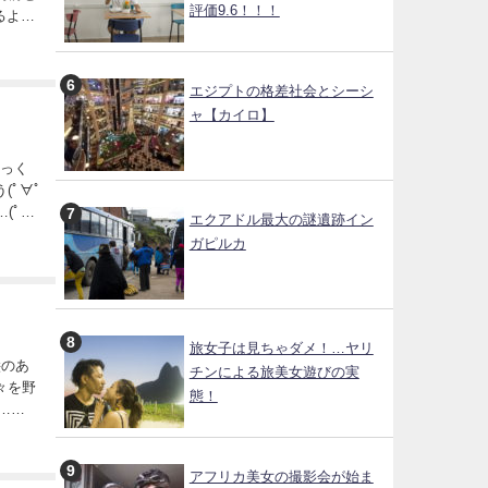
評価9.6！！！
るよ
エジプトの格差社会とシーシ
ャ【カイロ】
ゆっく
ﾟ∀ﾟ)
(ﾟ
エクアドル最大の謎遺跡イン
ガピルカ
旅女子は見ちゃダメ！…ヤリ
チンによる旅美女遊びの実
態！
アフリカ美女の撮影会が始ま