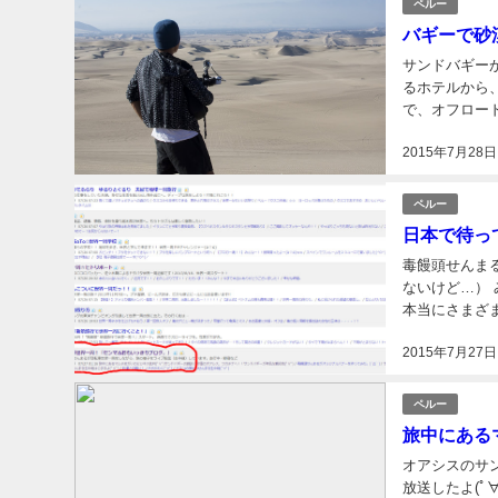
ペルー
バギーで砂
サンドバギーが
るホテルから
で、オフロー
｀) … 生放
2015年7月28日
ペルー
日本で待っ
毒饅頭せんまる
ないけど…）
本当にさまざ
る。 中には実
2015年7月27日
ペルー
旅中にある
オアシスのサン
放送したよ(ﾟ