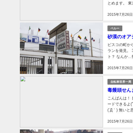
とめます。 
ったら宗教と同
2015年7月26日
ペルー
砂漠のオア
ピスコの町から
ランを発見。 
ト？ なんか…
リカの田舎でも
2015年7月26日
自転車世界一周
毒饅頭せん
こんばんは！
ードできるよ(
(´Д｀) 無
間使う事にする
2015年7月26日