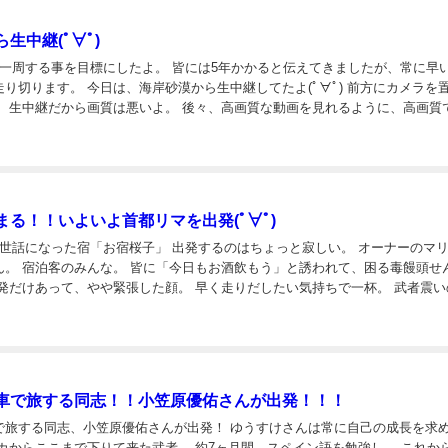
生中継(ﾟ∀ﾟ)
界一周する事を目標にしたよ。 皆には5年かかると伝えてきましたが、常に早
り切ります。 今日は、海岸砂漠から生中継してたよ(ﾟ∀ﾟ) 前方にカメラを
。 生中継だから画質は悪いよ。 後々、高画質な動画を見れるように、高画質
∀ﾟ) 生中継中にコメントをいただければ、その場で返事をしてるよ。 みん...
まる！！いよいよ首都リマを出発(ﾟ∀ﾟ)
お世話になった宿「お宿桜子」 出発するのはちょっと寂しい。 オーナーのマ
ん。 宿泊客のみんな。 皆に「今日もお酒飲もう」と誘われて、困る毒饅頭せ
出発だけあって、やや緊張した顔。 早く走りだしたい気持ちで一杯。 武者震い
った。 失恋など苦い思い出もあったが、 今は自転車世界一周の旅を計画して
車で旅する同志！！小笠原優佑さんが出発！！！
で旅する同志、小笠原優佑さんが出発！ ゆうすけさんは常に自己の成長を求
スカからここまで下りて来た武者。 約7ヶ月間、スペイン語を勉強し、 これか