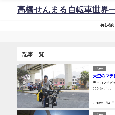
高橋せんまる自転車世界
初心者向
記事一覧
ペルー
天空のマチピ
天空のマチピチ
要があって、ブ
2015年7月31日
ペルー