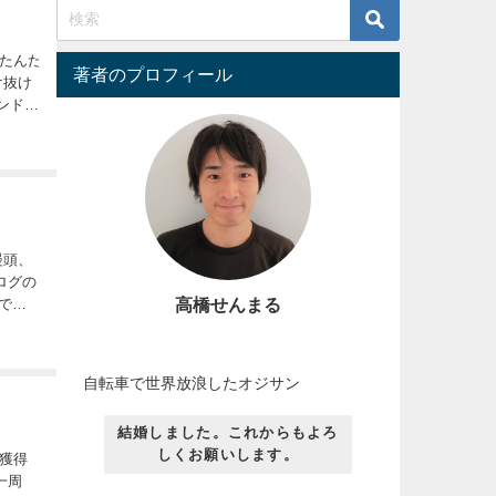
きたんだ
著者のプロフィール
け抜け
サンドボ
饅頭、
ログの
高橋せんまる
す(ﾟ
自転車で世界放浪したオジサン
結婚しました。これからもよろ
しくお願いします。
を獲得
界一周