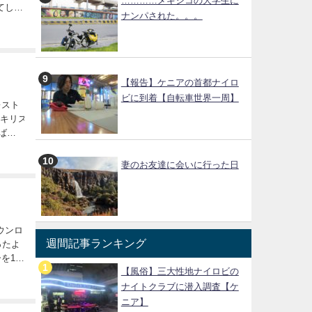
…………メキシコの大学生に
てしま
ナンパされた。。。
【報告】ケニアの首都ナイロ
ビに到着【自転車世界一周】
レスト
たキリス
えばアメ
妻のお友達に会いに行った日
ウンロ
週間記事ランキング
ったよ
を1週
【風俗】三大性地ナイロビの
ナイトクラブに潜入調査【ケ
ニア】