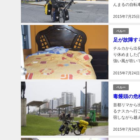
んまるの自転
ー！ 気軽にコメ
2015年7月25日
ペルー
足が故障する
チルカから出発
り休めました(
強い風が吹いて
∀ﾟ) 今日も海
2015年7月24日
ペルー
毒饅頭の危機
首都リマから出発！ セレブの街ミラフローレスから この先、1週
るナスカへ行こうとしてるよ。 ナスカ以降は
宿しながら越えていく事になる。 (´Д｀
つった後、10
2015年7月24日