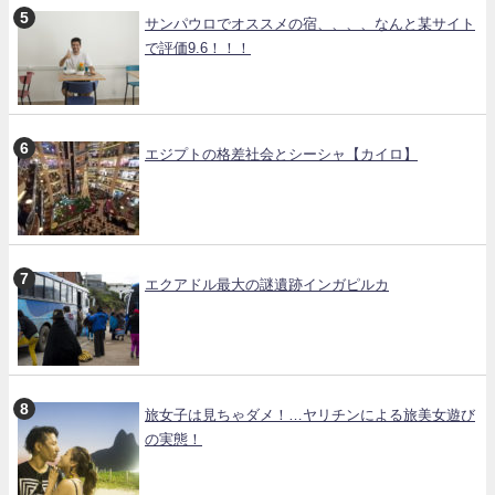
サンパウロでオススメの宿、、、、なんと某サイト
で評価9.6！！！
エジプトの格差社会とシーシャ【カイロ】
エクアドル最大の謎遺跡インガピルカ
旅女子は見ちゃダメ！…ヤリチンによる旅美女遊び
の実態！