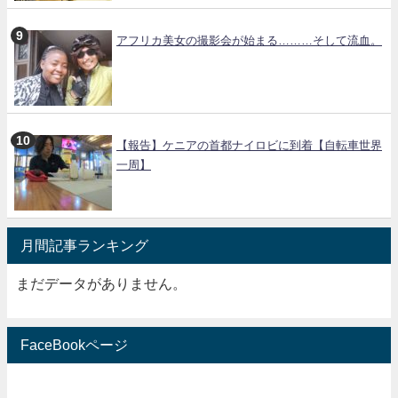
アフリカ美女の撮影会が始まる………そして流血。
【報告】ケニアの首都ナイロビに到着【自転車世界
一周】
月間記事ランキング
まだデータがありません。
FaceBookページ