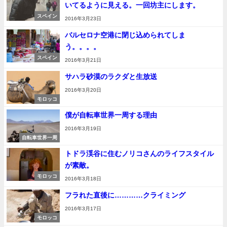
いてるように見える。一回坊主にします。
スペイン
2016年3月23日
バルセロナ空港に閉じ込められてしま
う。。。。
スペイン
2016年3月21日
サハラ砂漠のラクダと生放送
2016年3月20日
モロッコ
僕が自転車世界一周する理由
2016年3月19日
自転車世界一周
トドラ渓谷に住むノリコさんのライフスタイル
が素敵。
モロッコ
2016年3月18日
フラれた直後に…………クライミング
2016年3月17日
モロッコ