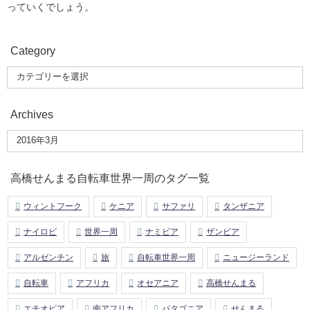
っていくでしょう。
Category
Archives
高橋せんまる自転車世界一周のタグ一覧
ウィントフーク
ケニア
サファリ
タンザニア
ナイロビ
世界一周
ナミビア
ザンビア
アルゼンチン
旅
自転車世界一周
ニュージーランド
自転車
アフリカ
オセアニア
高橋せんまる
エチオピア
南アフリカ
パタゴニア
せんまる