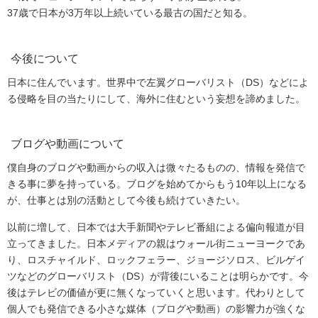
37歳で日本が3万年以上続いている最古の国だと知る。
今後について
日本に住んでいます。世界中で左翼グローバリスト（DS）などによ
る侵略を目の当たりにして、海外に住むという妄想を諦めました。
ブログや動画について
僕自身のブログや動画からの収入は微々たるものの、情報を発信で
きる事に夢を持っている。ブログを始めてからもう10年以上になる
が、仕事とは別の活動として今後も続けていきたい。
以前に増して、日本では大手新聞やテレビ番組による偏向報道が目
立ってきました。日本メディアの親はウォール街ニューヨークであ
り、ロスチャイルド、ロックフェラー、ジョージソロス、ビルゲイ
ツなどのグローバリスト（DS）が背後にいることは明らかです。今
後はテレビの価値が更に無くなっていくと思います。代わりとして
個人でも発信できる小さな媒体（ブログや動画）の影響力が強くな