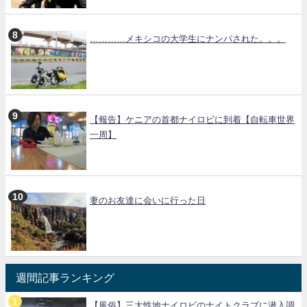
…………メキシコの大学生にナンパされた。。。
【報告】ケニアの首都ナイロビに到着【自転車世界
一周】
妻のお友達に会いに行った日
週間記事ランキング
【風俗】三大性地ナイロビのナイトクラブに潜入調