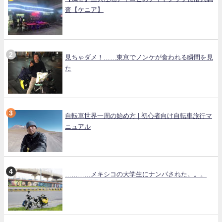
査【ケニア】
見ちゃダメ！……東京でノンケが食われる瞬間を見
た
自転車世界一周の始め方 | 初心者向け自転車旅行マ
ニュアル
…………メキシコの大学生にナンパされた。。。