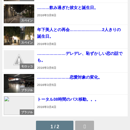
………飲み過ぎた彼女と誕生日。
2016年3月9日
スペイン
年下美人との再会……………………2人きりの
誕生日。
スペイン
2016年3月8日
…………………デレデレ、恥ずかしい恋の話で
も。
モロッコ
2016年3月6日
……………………恋愛対象の変化。
2016年3月5日
ブラジル
トータル38時間のバス移動。。。
2016年3月4日
ブラジル
1 / 2