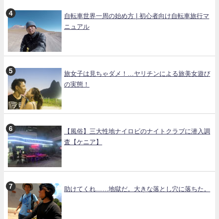
自転車世界一周の始め方 | 初心者向け自転車旅行マ
ニュアル
旅女子は見ちゃダメ！…ヤリチンによる旅美女遊び
の実態！
【風俗】三大性地ナイロビのナイトクラブに潜入調
査【ケニア】
助けてくれ……地獄だ。大きな落とし穴に落ちた。