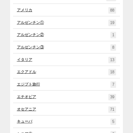
アメリカ
88
アルゼンチン①
19
アルゼンチン②
1
アルゼンチン③
8
イタリア
13
エクアドル
18
エジプト旅行
7
エチオピア
39
オセアニア
71
キューバ
5