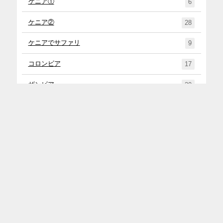
ケニア①
6
ケニア②
28
ケニアでサファリ
9
コロンビア
17
ザンビア
29
スペイン
15
タンザニア
27
チリ①
4
チリ②
45
トップ
メニュー
シェア
お問い合わせ
ナミビア
37
ニュージーランド
71