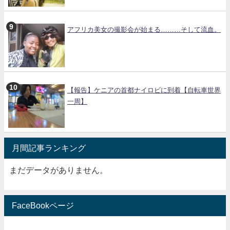
アフリカ美女の撮影会が始まる………そして流血。
【報告】ケニアの首都ナイロビに到着【自転車世界
一周】
月間記事ランキング
まだデータがありません。
FaceBookページ