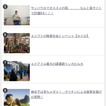
サンパウロでオススメの宿、、、、なんと某サイト
で評価9.6！！！
エジプトの格差社会とシーシャ【カイロ】
エクアドル最大の謎遺跡インガピルカ
旅女子は見ちゃダメ！…ヤリチンによる旅美女遊び
の実態！