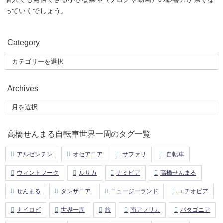
っていくでしょう。
Category
Archives
高橋せんまる自転車世界一周のタグ一覧
アルゼンチン
オセアニア
サファリ
自転車
ウィントフーク
ルサカ
ナミビア
高橋せんまる
せんまる
タンザニア
ニュージーランド
エチオピア
ナイロビ
世界一周
旅
南アフリカ
パタゴニア