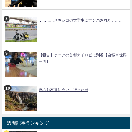
…………メキシコの大学生にナンパされた。。。
【報告】ケニアの首都ナイロビに到着【自転車世界
一周】
妻のお友達に会いに行った日
週間記事ランキング