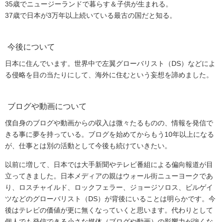
35歳でニュージーランドで暮らす＆子供が生まれる。
37歳で日本が3万年以上続いている最古の国だと知る。
今後について
日本に住んでいます。世界中で左翼グローバリスト（DS）などによ
る侵略を目の当たりにして、海外に住むという妄想を諦めました。
ブログや動画について
僕自身のブログや動画からの収入は微々たるものの、情報を発信で
きる事に夢を持っている。ブログを始めてからもう10年以上になる
が、仕事とは別の活動として今後も続けていきたい。
以前に増して、日本では大手新聞やテレビ番組による偏向報道が目
立ってきました。日本メディアの親はウォール街ニューヨークであ
り、ロスチャイルド、ロックフェラー、ジョージソロス、ビルゲイ
ツなどのグローバリスト（DS）が背後にいることは明らかです。今
後はテレビの価値が更に無くなっていくと思います。代わりとして
個人でも発信できる小さな媒体（ブログや動画）の影響力が強くな