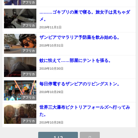
アフリカ
………ゴキブリの巣で寝る。旅女子は見ちゃダ
メ。
アフリカ
2019年11月1日
ザンビアでマラリア予防薬を飲み始める。
2019年10月31日
アフリカ
蚊に怯えて……部屋にテントを張る。
2019年10月30日
アフリカ
毎日停電するザンビアのリビングストン。
2019年10月29日
アフリカ
世界三大瀑布ビクトリアフォールズへ行ってみ
た。
アフリカ
2019年10月28日