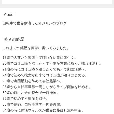
About
自転車で世界放浪したオジサンのブログ
著者の経歴
これまでの経歴を簡単に書いてみました。
16歳で人前だと緊張して喋れない事に気付く。
20歳でコミュ障を治したくて不動産営業に就くが喋れず退社。
21歳の時にコミュ障を治したくてあえて劇団活動へ。
24歳で初めて彼女が出来てコミュ症が治りはじめる。
26歳で劇団活動を辞めて会社起業へ。
28歳から自転車世界一周しながらライブ配信を始める。
30歳の時にお金の都合で一時帰国。
32歳で初めて不動産を取得。
33歳で結婚。自転車世界一周を再開。
34歳の時に武漢ウィルスが世界に蔓延し旅を中断。