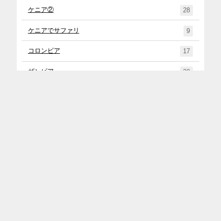
ケニア②
28
ケニアでサファリ
9
コロンビア
17
ザンビア
29
スペイン
15
タンザニア
27
チリ①
4
チリ②
45
トップ
メニュー
シェア
お問い合わせ
ナミビア
37
ニュージーランド
71
ノマド
1