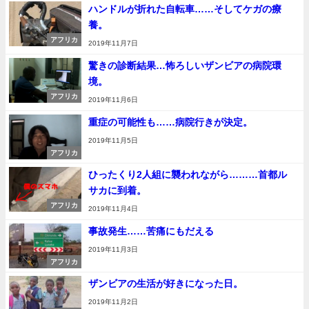
ハンドルが折れた自転車……そしてケガの療
養。
アフリカ
2019年11月7日
驚きの診断結果…怖ろしいザンビアの病院環
境。
アフリカ
2019年11月6日
重症の可能性も……病院行きが決定。
2019年11月5日
アフリカ
ひったくり2人組に襲われながら………首都ル
サカに到着。
アフリカ
2019年11月4日
事故発生……苦痛にもだえる
2019年11月3日
アフリカ
ザンビアの生活が好きになった日。
2019年11月2日