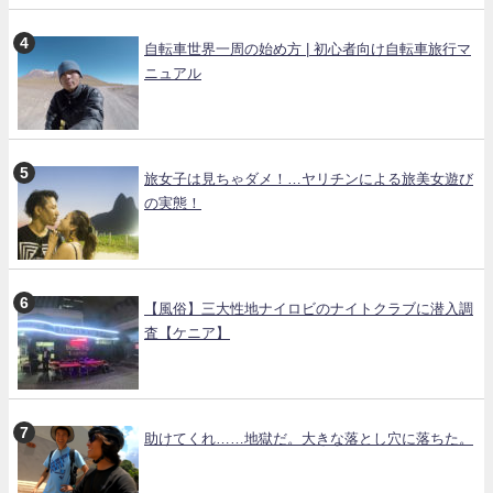
自転車世界一周の始め方 | 初心者向け自転車旅行マ
ニュアル
旅女子は見ちゃダメ！…ヤリチンによる旅美女遊び
の実態！
【風俗】三大性地ナイロビのナイトクラブに潜入調
査【ケニア】
助けてくれ……地獄だ。大きな落とし穴に落ちた。