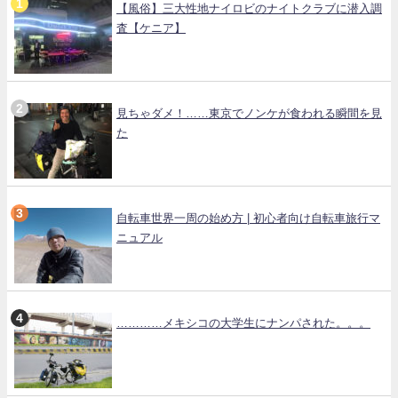
【風俗】三大性地ナイロビのナイトクラブに潜入調
査【ケニア】
見ちゃダメ！……東京でノンケが食われる瞬間を見
た
自転車世界一周の始め方 | 初心者向け自転車旅行マ
ニュアル
…………メキシコの大学生にナンパされた。。。