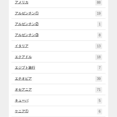
アメリカ
88
アルゼンチン①
19
アルゼンチン②
1
アルゼンチン③
8
イタリア
13
エクアドル
18
エジプト旅行
7
エチオピア
39
オセアニア
71
キューバ
5
ケニア①
6