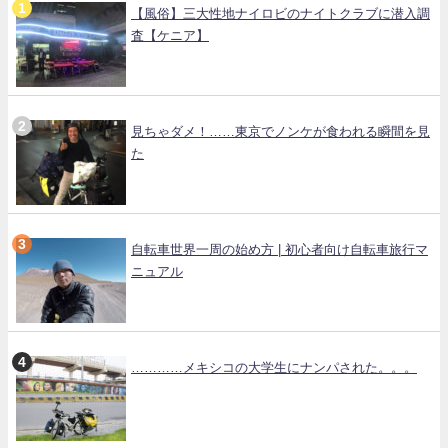
【風俗】三大性地ナイロビのナイトクラブに潜入調
査【ケニア】
見ちゃダメ！……東京でノンケが食われる瞬間を見
た
自転車世界一周の始め方 | 初心者向け自転車旅行マ
ニュアル
…………メキシコの大学生にナンパされた。。。