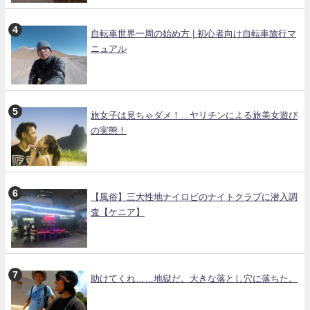
自転車世界一周の始め方 | 初心者向け自転車旅行マ
ニュアル
旅女子は見ちゃダメ！…ヤリチンによる旅美女遊び
の実態！
【風俗】三大性地ナイロビのナイトクラブに潜入調
査【ケニア】
助けてくれ……地獄だ。大きな落とし穴に落ちた。