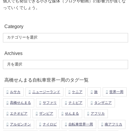
個人でも発信できる小さな媒体（ブログや動画）の影響力が強くな
っていくでしょう。
Category
Archives
高橋せんまる自転車世界一周のタグ一覧
ルサカ
ニュージーランド
ケニア
旅
世界一周
高橋せんまる
サファリ
ナミビア
タンザニア
エチオピア
ザンビア
せんまる
アフリカ
アルゼンチン
ナイロビ
自転車世界一周
南アフリカ