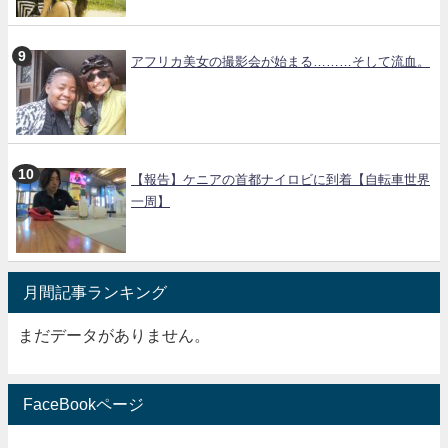
アフリカ美女の撮影会が始まる………そして流血。
【報告】ケニアの首都ナイロビに到着【自転車世界
一周】
月間記事ランキング
まだデータがありません。
FaceBookページ