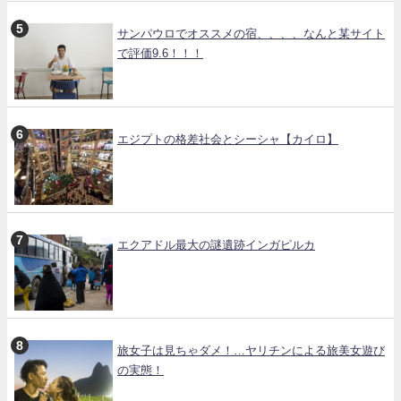
サンパウロでオススメの宿、、、、なんと某サイト
で評価9.6！！！
エジプトの格差社会とシーシャ【カイロ】
エクアドル最大の謎遺跡インガピルカ
旅女子は見ちゃダメ！…ヤリチンによる旅美女遊び
の実態！