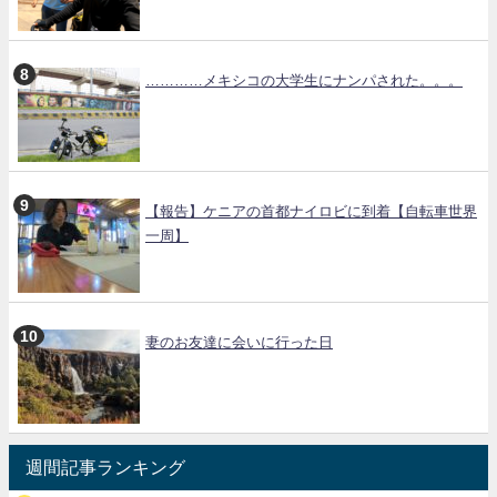
…………メキシコの大学生にナンパされた。。。
【報告】ケニアの首都ナイロビに到着【自転車世界
一周】
妻のお友達に会いに行った日
週間記事ランキング