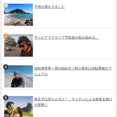
子供を授かりました
ザンビアでマラリア予防薬を飲み始める。
自転車世界一周の始め方 | 初心者向け自転車旅行マ
ニュアル
旅女子は見ちゃダメ！…ヤリチンによる旅美女遊び
の実態！