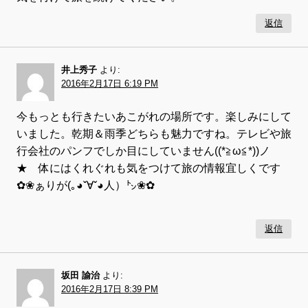
返信
井上秀子
より:
2016年2月17日 6:19 PM
今もっとも行きたいあこがれの場所です。楽しみにして
いました。乾期＆雨季どちらも魅力ですね。テレビや旅
行会社のパンフでしか目にしていません((*≧ω≦*))ノ
★ 体にはくれぐれも気をつけて旅の情報宜しくです
✿❀ぁりが(｡◕ˇ∀ˇ◕人）㌧❀✿
返信
坂田 諭治
より:
2016年2月17日 8:39 PM