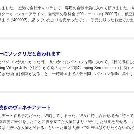
用の自転車袋に入れて預けました。今回使
ターキッシュエアライン。自転車の別料金で90ユーロ（約12000円）、航空
40000円。思っていたよりも安かったです。 手元に残ったお金でお土産も
ョコレートです。5箱しか買えなかった。誰に渡そうか悩むところ。。...
ーにソックリだと言われます
った日。 見つかったパソコンを鞄に入れて、2日間滞在したキ
ng Village Jolly（住所）から別のキャンプ場Camping Serenissima（住所
てきた理由は個室があること。一時帰国までの数日間、パソコン作業に集中し
温いシャワー、洗濯できる大きな水洗所、快適な...
続きのヴェネチアデート
とデートする予定だった。遅刻してしまった。彼女に待ち合わせ場所に待って
僕は「嫌いな人物と関わる」といった事は大嫌いで出来ればやりたくないのだ
とお金を使って放送しているのだから楽しく放送したい。少しでも荒らしが収