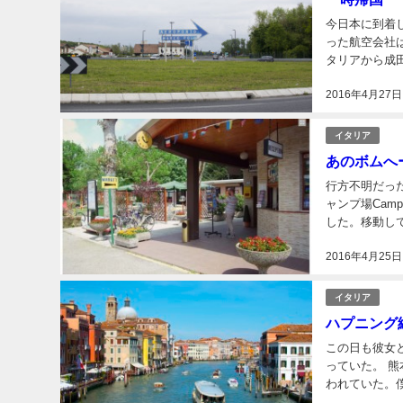
今日本に到着しました。 空港で自転車をバラして、専
った航空会社は
タリアから成田までで
買いました。チ
2016年4月27日
イタリア
あのボムへ
行方不明だったパソコンが見つか
ャンプ場Campi
した。移動し
った。 
2016年4月25日
イタリア
ハプニング
この日も彼女
っていた。 熊本震災に寄付をしたことに腹を立てた人物により「寄付した証拠を見せろ。」と言
われていた。
せっかく時間