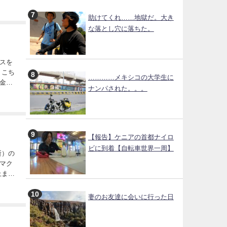
助けてくれ……地獄だ。大き
な落とし穴に落ちた。
スを
ち
…………メキシコの大学生に
金貯
ナンパされた。。。
【報告】ケニアの首都ナイロ
ビに到着【自転車世界一周】
のマク
...
妻のお友達に会いに行った日