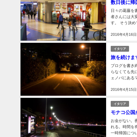
数日後に帰
日々の葛藤を
者さんには大変申
す。 そう決めてから実家に電話した。母も父も帰国に賛同してくれた。旅する前と家族状況は少
し変化してい
2016年4月16日
を大切...
イタリア
旅を続けま
ブログを書き
らなくても先
ェノバにあるマクド（住所）へ
たサイクリン
2016年4月15日
のだが...
イタリア
モナコ公国
お金がない。
れる。時間を
一時帰国につい