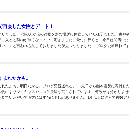
.
で再会した女性とデート！
の場所に保管していた様子でした。夜1時頃に
屋に入ると荷物が無くなっていて驚きました。受付に行くと「今日は閉店中だ
。」と言われ心配しておりましたが見つかりました。 ブログ更新遅れてすみま
せん。ここ数日はヴェネチアで再会した女性と楽しく過ごしてたよ。 パドバ（住
すまれたかも。
も。明日わかる。ブログ更新遅れる。。 先日から熊本震災に寄付したこと
人物によりツイキャスやニコ生放送を荒らされています。何故かは分かりませ
を見ていただいてる方には本当に申し訳ありません。1年以上に渡って複数ア
同一人物かと思っています。 上の画像は「寄付した証拠を載せろ」と