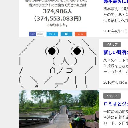
熊本震災に
熊本震災に10万円寄付しました。 なけ
たので、あと
ほど欲しいで
働こうと思っ
2016年4月21日
なりたい...
イタリア
新しい野宿
久々のベッド
生放送をしな
ーナ（住所）から
ルVilla F
2016年4月20日
イタリア
ロミオとジ
一時帰国の航空チケットを買いました。
空港に到着予定です。 イタリアに入ってからこんな景色です。「S
ロード」を口