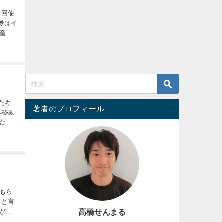
券はイ
著者のプロフィール
）へ移動
たか
もら
高橋せんまる
が、
まれ