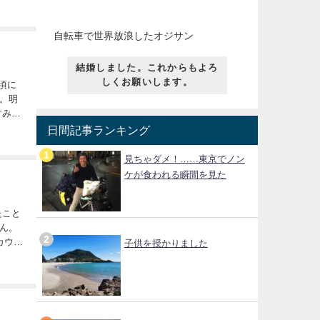
自転車で世界放浪したオジサン
結婚しました。これからもよろ
しくお願いします。
。明
所）から夜通...
日間記事ランキング
見ちゃダメ！……東京でノン
ケが食われる瞬間を見た
ん。
カウン
子供を授かりました