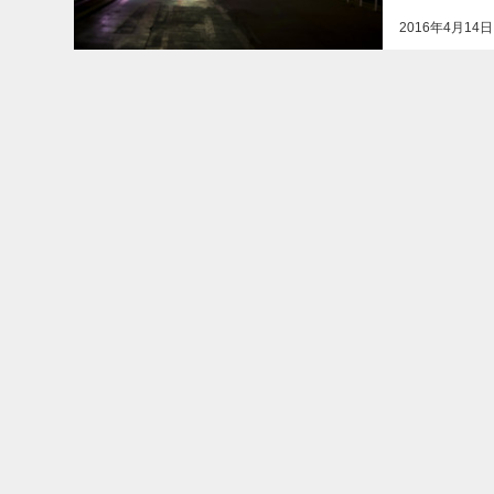
（住所）から
2016年4月14日
一定間...