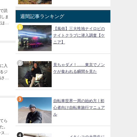
で読
週間記事ランキング
【風俗】三大性地ナイロビの
家族
ナイトクラブに潜入調査【ケ
ニア】
見ちゃダメ！……東京でノン
に入
ケが食われる瞬間を見た
あるジ
いた
自転車世界一周の始め方 | 初
心者向け自転車旅行マニュア
ル
てら
た。
…………メキシコの大学生に