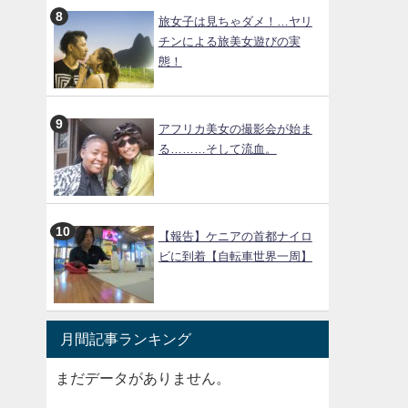
旅女子は見ちゃダメ！…ヤリ
チンによる旅美女遊びの実
態！
アフリカ美女の撮影会が始ま
る………そして流血。
【報告】ケニアの首都ナイロ
ビに到着【自転車世界一周】
月間記事ランキング
まだデータがありません。