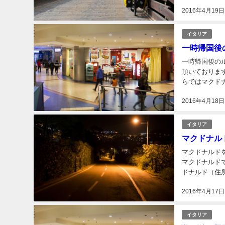
2016年4月19日
イタリア
一時帰国後
一時帰国後の
頂いております
らではマクド
めます。これも
2016年4月18日
人にブ...
イタリア
マクドナル
マクドナルドを転々とする生活が
マクドナルド
ドナルド（住所）に向かって走り
な
2016年4月17日
イタリア