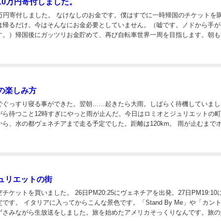
10万円寄付しました。
なしのお金です。僕はすでに一時帰国のチケットを購入し
は帰るだけ。今はそんなにお金必要としていません。（嘘です。ノドから手が
す。）帰国後にガッツリお金貯めて、再び自転車世界一周を目指します。朝も
ています。長期旅行をしている身ですが、僕ももう30歳です。何か他の人の
の楽しみ方
でぐっすり寝る事ができた。翌朝……起きたら大雨。しばらく待機していまし
がら待つこと12時すぎにやっと雨が止んだ。今日はロミオとジュリエットの
、水の都ヴェネチアまで走る予定でした。距離は120km。 雨が止むまでホステ
rancescatti（住所）で待っていた。宿の中にあるベンチに座っている...
ュリエットの街
 26日PM20:25にヴェネチアを出発。27日PM19:10に成田
tand By Me」や「カントリー
ずさみながら生放送をしました。旅を始めたアメリカそっくりなんです。旅の