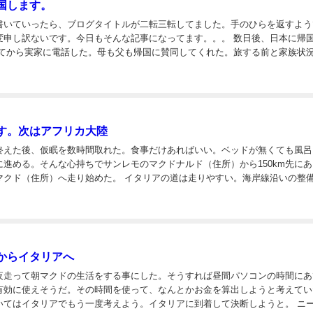
国します。
書いていったら、ブログタイトルが二転三転してました。手のひらを返すよう
し訳ないです。今日もそんな記事になってます。。。 数日後、日本に帰国しま
た。この旅は僕の気持ちを優先して始まった。だが旅をしているうちにもっと
す。次はアフリカ大陸
終えた後、仮眠を数時間取れた。食事だけあればいい。ベッドが無くても風呂
に進める。そんな心持ちでサンレモのマクドナルド（住所）から150km先に
走り始めた。 イタリアの道は走りやすい。海岸線沿いの整備され
グロードが続いた。照明に照らされている道。この日は楽勝だと安易に考えて
からイタリアへ
夜走って朝マクドの生活をする事にした。そうすれば昼間パソコンの時間にあ
有効に使えそうだ。その時間を使って、なんとかお金を算出しようと考えてい
てはイタリアでもう一度考えよう。イタリアに到着して決断しようと。 ニース