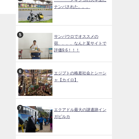
灯が
ナンパされた。。。
サンパウロでオススメの
宿、、、、なんと某サイトで
評価9.6！！！
エジプトの格差社会とシーシ
ャ【カイロ】
エクアドル最大の謎遺跡イン
ガピルカ