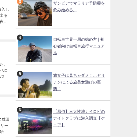
ザンビアでマラリア予防薬を
飲み始める。
出る
夜も
助けに
自転車世界一周の始め方 | 初
心者向け自転車旅行マニュア
ル
た。
町ベロ
旅女子は見ちゃダメ！…ヤリ
チンによる旅美女遊びの実
態！
【風俗】三大性地ナイロビの
ナイトクラブに潜入調査【ケ
ニア】
始ま