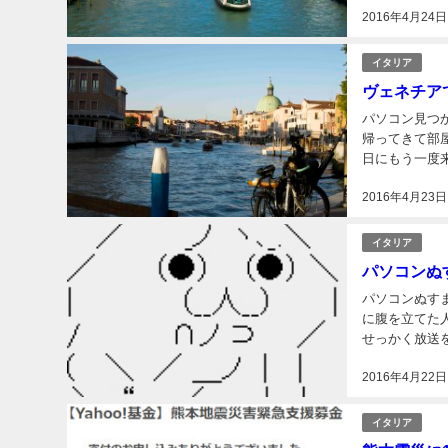
2016年4月24日
ばと思いその..
イタリア
ヴェネチア
パソコン見つかりました！ 宿の人が僕の荷物を別
帰ってきて部
日にもう一度来い
2016年4月23日
イタリア
パソコンぬ
パソコンぬすまれたか
に腹を立てた
せっかく放送
トを使って放送を荒らす
2016年4月22日
言...
イタリア