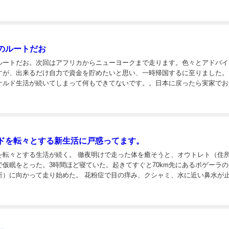
りを思い出して走りました。 ベローナ（住所）に到着。「ロミオと...
のルートだお
ルートだお。次回はアフリカからニューヨークまで走ります。色々とアドバイ
が、出来るだけ自力で資金を貯めたいと思い、一時帰国するに至りました。 こ
ナルド生活が続いてしまって何もできてないです。。日本に戻ったら実家でお
旅の一環で、僕の中では旅が続いてる状態です。よろしくお願いします。 多くの
ドを転々とする新生活に戸惑ってます。
続く。 徹夜明けで走った体を癒そうと、オウトレト（住所）の
で仮眠をとった。3時間ほど寝ていた。起きてすぐと70km先にあるボゲーラ
始めた。 花粉症で目の痒み、クシャミ、水に近い鼻水が止まら
かった。 僕は雑草（画像）カモガヤにアレルギーを持っている。日本、ヨーロッパ、南米に